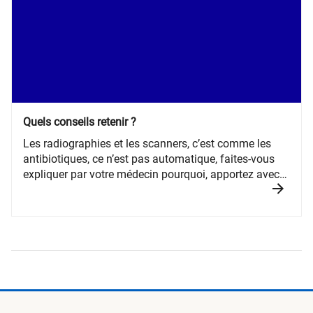
Quels conseils retenir ?
Les radiographies et les scanners, c’est comme les
antibiotiques, ce n’est pas automatique, faites-vous
expliquer par votre médecin pourquoi, apportez avec
vous vos anciens examens, conservez vos clichés et
les comptes rendus d’examens, veillez à ce que la
dose de rayonnement reçue lors de l’examen figure
dans son compte-rendu.