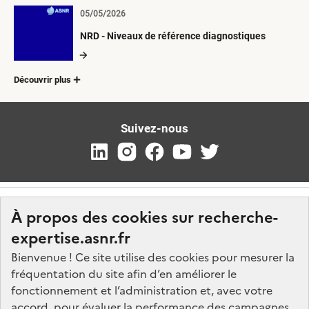
05/05/2026
NRD - Niveaux de référence diagnostiques
Découvrir plus
Suivez-nous
À propos des cookies sur recherche-
expertise.asnr.fr
Bienvenue ! Ce site utilise des cookies pour mesurer la
fréquentation du site afin d’en améliorer le
Nos marchés
fonctionnement et l’administration et, avec votre
accord, pour évaluer la performance des campagnes
Nos offres d'emploi