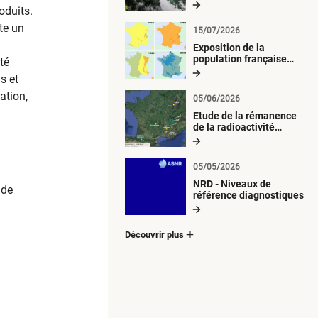
radiologique du milieu
oduits.
aquatique
nte un
15/07/2026
Exposition de la
population française
té
métropolitaine aux
s et
retombées
atmosphériques
ation,
05/06/2026
radioactives depuis 1945
Etude de la rémanence
de la radioactivité
d’origine artificielle
05/05/2026
NRD - Niveaux de
 de
référence diagnostiques
Découvrir plus