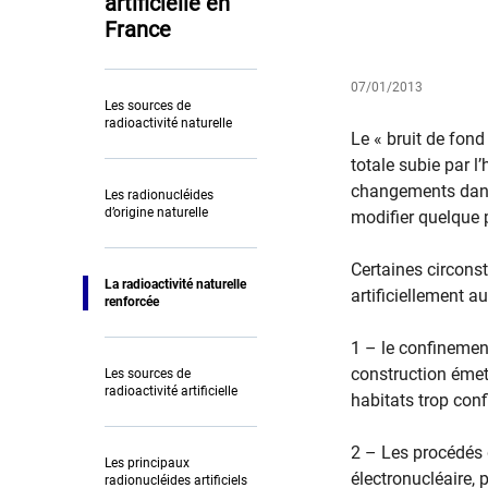
artificielle en
France
07/01/2013
Les sources de
radioactivité naturelle
Le « bruit de fond
totale subie par 
changements dans 
Les radionucléides
d’origine naturelle
modifier quelque p
Certaines circonst
La radioactivité naturelle
artificiellement a
renforcée
1 – le confinement
construction émet
Les sources de
radioactivité artificielle
habitats trop con
2 – Les procédés d
Les principaux
électronucléaire, 
radionucléides artificiels