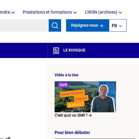
endre
Prestations et formations
L'IRSN (archives)
mots clés
Rejoignez-nous
FR
LE KIOSQUE
Vidéo à la Une
C’est quoi un SMR ?
Pour bien débuter