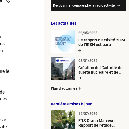
er
Découvrir et comprendre la radioactivité
Les actualités
22/05/2025
n
Le rapport d’activité 2024
des
de l’IRSN est paru
pu
02/01/2025
Création de l’Autorité de
relle
sûreté nucléaire et de
radioprotection (ASNR)
Plus d'actualités
 de
 des
Dernières mises à jour
15/07/2026
ycle
ERS Orano Malvési :
Rapport de l'étude
vité