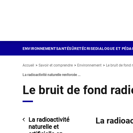
Panneau de gestion des cookies
Aller
au
contenu
principal
ENVIRONNEMENT
SANTÉ
SÛRETÉ
CRISE
DIALOGUE ET PÉDA
Accueil
Savoir et comprendre
Environnement
Le bruit de fond 
La radioactivité naturelle renforcée ...
Le bruit de fond rad
La radioac
La radioactivité
naturelle et