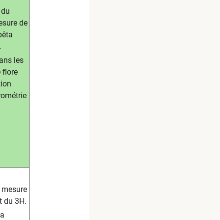
 du
esure de
bêta
.
ans les
 flore
tion
ométrie
c mesure
t du 3H.
ha