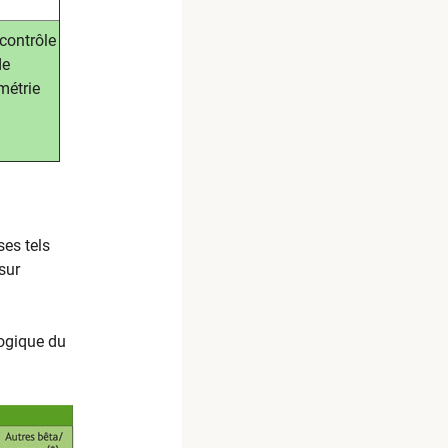
contrôle
de
ométrie
ses tels
sur
logique du