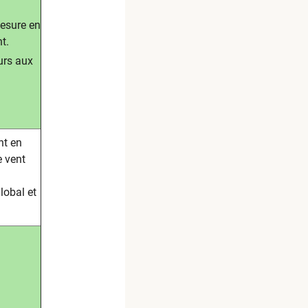
esure en
t.
urs aux
nt en
e vent
lobal et