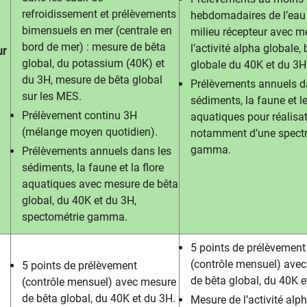
refroidissement et prélèvements
hebdomadaires de l’eau
bimensuels en mer (centrale en
milieu récepteur avec m
bord de mer) : mesure de bêta
l’activité alpha globale, 
ur
global, du potassium (40K) et
globale du 40K et du 3H
du 3H, mesure de bêta global
Prélèvements annuels d
sur les MES.
sédiments, la faune et le
Prélèvement continu 3H
aquatiques pour réalisa
(mélange moyen quotidien).
notamment d’une spectr
gamma.
Prélèvements annuels dans les
sédiments, la faune et la flore
aquatiques avec mesure de bêta
global, du 40K et du 3H,
spectométrie gamma.
5 points de prélèvement
(contrôle mensuel) ave
5 points de prélèvement
de bêta global, du 40K e
(contrôle mensuel) avec mesure
de bêta global, du 40K et du 3H.
Mesure de l’activité alp