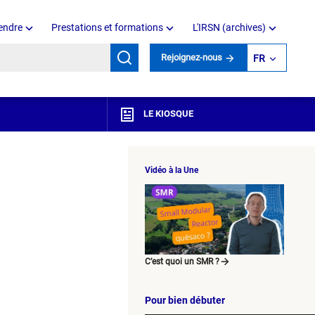
endre
Prestations et formations
L'IRSN (archives)
mots clés
Rejoignez-nous
FR
LE KIOSQUE
Vidéo à la Une
C’est quoi un SMR ?
Pour bien débuter