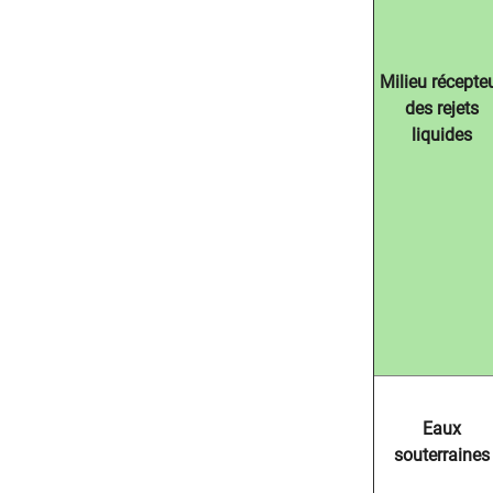
Milieu récepte
des rejets
liquides
Eaux
souterraines