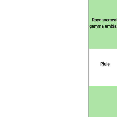
Rayonnemen
gamma ambia
Pluie