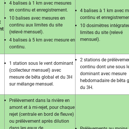
4 balises à 1 km avec mesures
en continu et enregistrement.
4 balises à 1 km avec m
continu et enregistremen
10 balises avec mesures en
t
continu aux limites du site
10 dosimètres intégrate
nt
(relevé mensuel).
limites du site (relevé
mensuel).
4 balises à 5 km avec mesure en
continu.
2 stations de prélèveme
1 station sous le vent dominant
continu dont une sous l
(collecteur mensuel) avec
dominant avec mesure
mesure de bêta global et du 3H
hebdomadaire de bêta g
sur mélange mensuel.
du 3H.
Prélèvement dans la rivière en
amont et à mi-rejet, pour chaque
rejet (centrale en bord de fleuve)
ou prélèvement après dilution
dans les eaux de
Prélèvements au moins