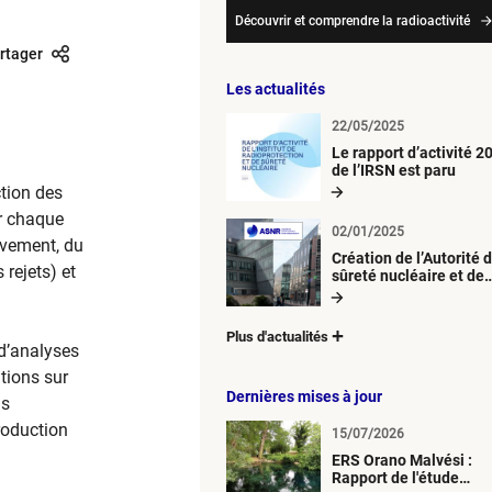
Découvrir et comprendre la radioactivité
rtager
Les actualités
22/05/2025
Le rapport d’activité 2
de l’IRSN est paru
ction des
ur chaque
02/01/2025
èvement, du
Création de l’Autorité 
 rejets) et
sûreté nucléaire et de
radioprotection (ASNR
Plus d'actualités
 d’analyses
tions sur
Dernières mises à jour
ns
roduction
15/07/2026
ERS Orano Malvési :
Rapport de l'étude