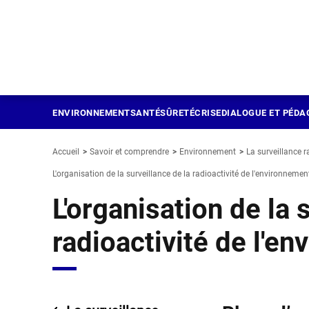
Panneau de gestion des cookies
Aller
au
contenu
principal
ENVIRONNEMENT
SANTÉ
SÛRETÉ
CRISE
DIALOGUE ET PÉDA
Accueil
Savoir et comprendre
Environnement
La surveillance r
L'organisation de la surveillance de la radioactivité de l'environnemen
L'organisation de la 
radioactivité de l'e