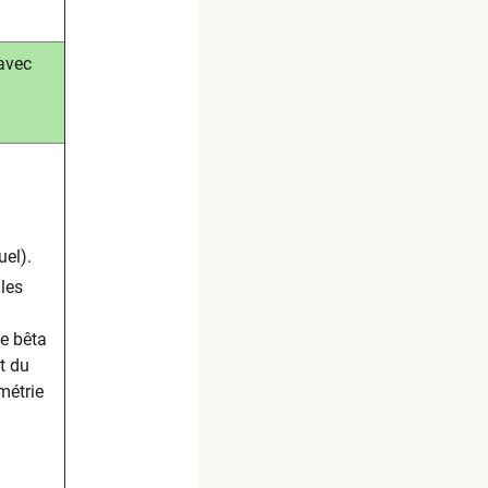
 avec
uel).
les
e bêta
t du
métrie