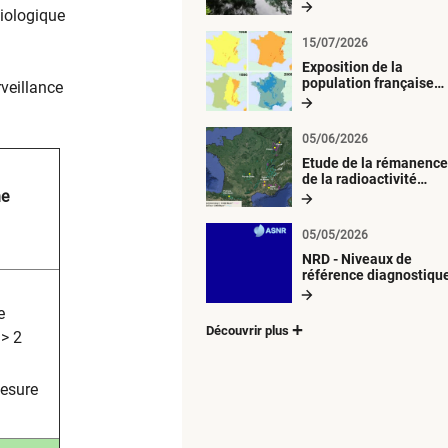
radiologique du milieu
diologique
aquatique
15/07/2026
Exposition de la
population française
veillance
métropolitaine aux
retombées
atmosphériques
05/06/2026
radioactives depuis 1
Etude de la rémanence
de la radioactivité
ne
d’origine artificielle
05/05/2026
NRD - Niveaux de
référence diagnostiqu
e
Découvrir plus
 > 2
mesure