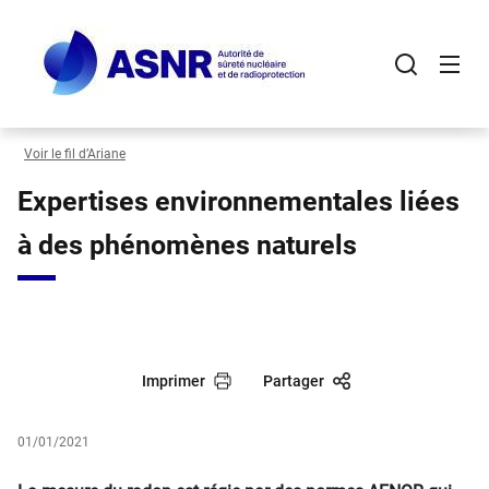
Panneau de gestion des cookies
Aller
au
contenu
principal
Voir le fil d’Ariane
Expertises environnementales liées
à des phénomènes naturels
Imprimer
Partager
01/01/2021