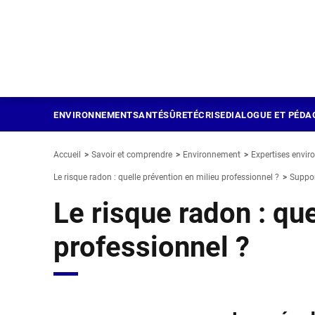
Panneau de gestion des cookies
Aller
au
contenu
principal
ENVIRONNEMENT
SANTÉ
SÛRETÉ
CRISE
DIALOGUE ET PÉDA
Accueil
Savoir et comprendre
Environnement
Expertises envir
Le risque radon : quelle prévention en milieu professionnel ?
Suppor
Le risque radon : qu
professionnel ?