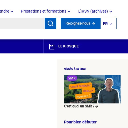
endre
Prestations et formations
L'IRSN (archives)
mots clés
Rejoignez-nous
FR
LE KIOSQUE
Vidéo à la Une
C’est quoi un SMR ?
Pour bien débuter