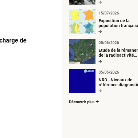
radiologique du mil
aquatique
15/07/2026
Exposition de la
population français
métropolitaine aux
retombées
 charge de
atmosphériques
05/06/2026
radioactives depuis
Etude de la rémane
de la radioactivité
d’origine artificielle
05/05/2026
NRD - Niveaux de
référence diagnost
Découvrir plus