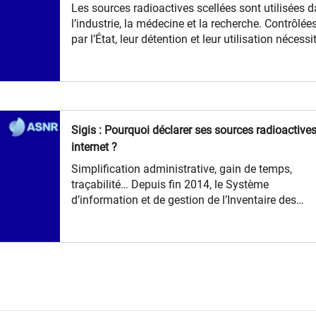
Les sources radioactives scellées sont utilisées 
l’industrie, la médecine et la recherche. Contrôlée
par l’État, leur détention et leur utilisation nécessi
une autorisation préalable officielle. Dès lors, elle
seront suivies et inscrites dans une base de don
nationale. Repères décrit la réalité d’une première
demande.
Sigis : Pourquoi déclarer ses sources radioactives
internet ?
Simplification administrative, gain de temps,
traçabilité… Depuis fin 2014, le Système
d’information et de gestion de l’Inventaire des
sources de rayonnements ionisants (Sigis) perme
aux détenteurs et fournisseurs des 45 000 source
radioactives existantes en France de télédéclarer 
un site web sécurisé leurs transactions et d’en su
l’historique.