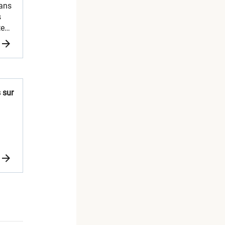
dans
s
tent
s
nées
 sur
t
s
sur
ivre