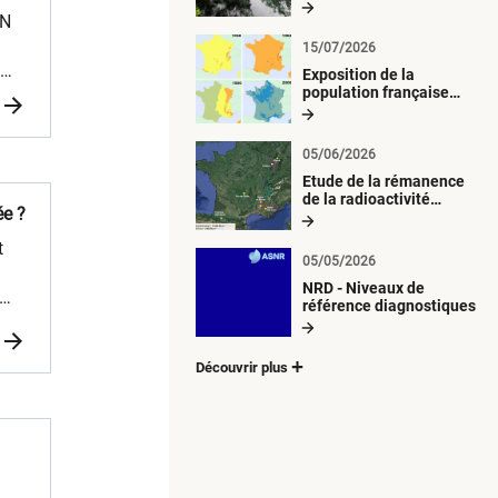
radiologique du milieu
SN
aquatique
15/07/2026
e
Exposition de la
population française
métropolitaine aux
retombées
atmosphériques
05/06/2026
radioactives depuis 1945
Etude de la rémanence
de la radioactivité
ée ?
d’origine artificielle
t
05/05/2026
NRD - Niveaux de
référence diagnostiques
ne
Découvrir plus
ite