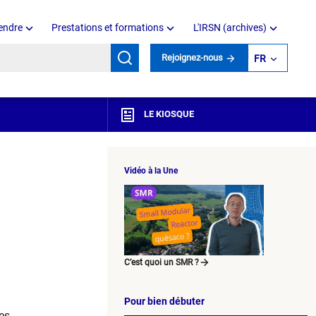
endre
Prestations et formations
L'IRSN (archives)
mots clés
Rejoignez-nous
FR
LE KIOSQUE
Vidéo à la Une
C’est quoi un SMR ?
Pour bien débuter
es.