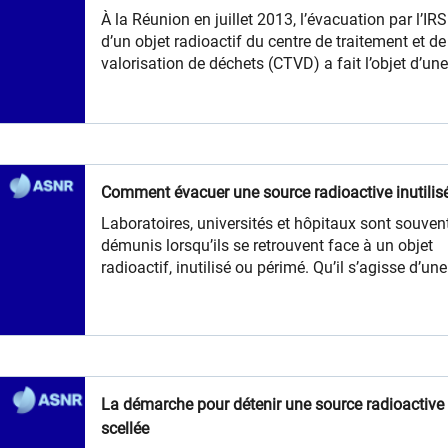
À la Réunion en juillet 2013, l’évacuation par l’IR
d’un objet radioactif du centre de traitement et de
valorisation de déchets (CTVD) a fait l’objet d’un
procédure rigoureuse.
Comment évacuer une source radioactive inutilis
Laboratoires, universités et hôpitaux sont souven
démunis lorsqu’ils se retrouvent face à un objet
radioactif, inutilisé ou périmé. Qu’il s’agisse d’une
source étalon d’une Babyline ou d’une galette de
cobalt, il ne faut pas la conserver. Pour le domai
industriel et médical, que dit la loi ? Quelle condu
tenir et quel organisme contacter ? Quelles
responsabilités pour son détenteur ?
La démarche pour détenir une source radioactive
scellée