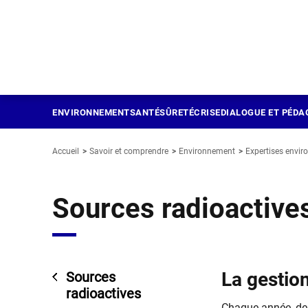
Panneau de gestion des cookies
Aller
au
contenu
principal
ENVIRONNEMENT
SANTÉ
SÛRETÉ
CRISE
DIALOGUE ET PÉDA
Accueil
Savoir et comprendre
Environnement
Expertises envir
Sources radioactive
La gestio
Sources
radioactives
Chaque année, des