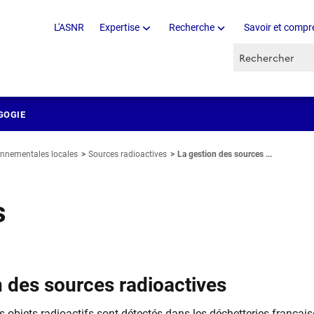
L'ASNR
Expertise
Recherche
Savoir et compr
Recherche par 
GOGIE
onnementales locales
Sources radioactives
La gestion des sources ...
s
n des sources radioactives
 objets radioactifs sont détectés dans les déchetteries français