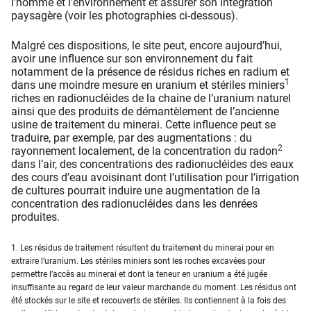
l’homme et l’environnement et assurer son intégration
paysagère (voir les photographies ci-dessous).
Malgré ces dispositions, le site peut, encore aujourd’hui,
avoir une influence sur son environnement du fait
notamment de la présence de résidus riches en radium et
1
dans une moindre mesure en uranium et stériles miniers
riches en radionucléides de la chaine de l’uranium naturel
ainsi que des produits de démantèlement de l’ancienne
usine de traitement du minerai. Cette influence peut se
traduire, par exemple, par des augmentations : du
2
rayonnement localement, de la concentration du radon
dans l’air, des concentrations des radionucléides des eaux
des cours d’eau avoisinant dont l’utilisation pour l’irrigation
de cultures pourrait induire une augmentation de la
concentration des radionucléides dans les denrées
produites.
1. Les résidus de traitement résultent du traitement du minerai pour en
extraire l’uranium. Les stériles miniers sont les roches excavées pour
permettre l’accès au minerai et dont la teneur en uranium a été jugée
insuffisante au regard de leur valeur marchande du moment. Les résidus ont
été stockés sur le site et recouverts de stériles. Ils contiennent à la fois des