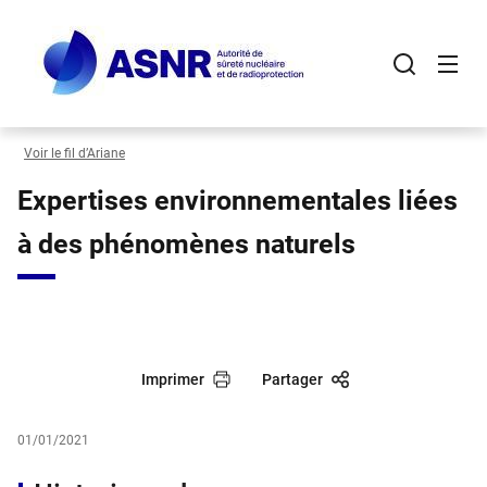
Panneau de gestion des cookies
Aller
au
contenu
principal
Voir le fil d’Ariane
Expertises environnementales liées
à des phénomènes naturels
Imprimer
Partager
01/01/2021