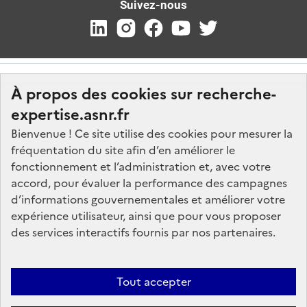
Suivez-nous
À propos des cookies sur recherche-
expertise.asnr.fr
Bienvenue ! Ce site utilise des cookies pour mesurer la
fréquentation du site afin d’en améliorer le
Nos marchés
fonctionnement et l’administration et, avec votre
accord, pour évaluer la performance des campagnes
Nos offres d'emploi
d’informations gouvernementales et améliorer votre
FAQ
expérience utilisateur, ainsi que pour vous proposer
Glossaire
des services interactifs fournis par nos partenaires.
Politique de données
Mentions légales
Tout accepter
Plan du site