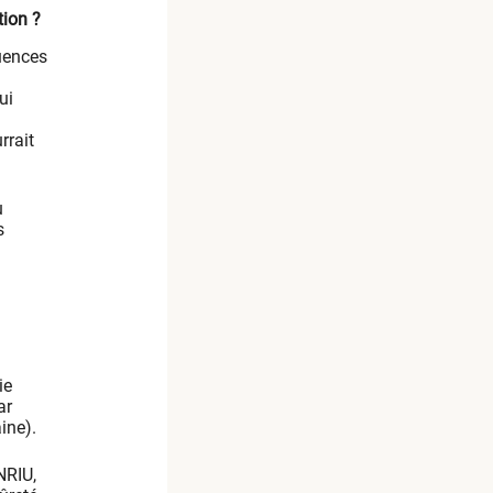
tion ?
quences
ui
rrait
u
s
ie
ar
ine).
NRIU,