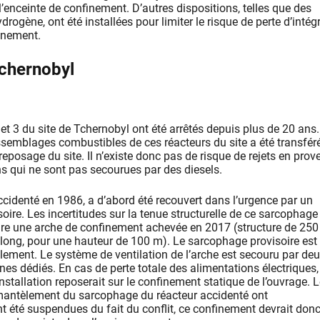
’enceinte de confinement. D’autres dispositions, telles que des
rogène, ont été installées pour limiter le risque de perte d’intégr
finement.
Tchernobyl
 et 3 du site de Tchernobyl ont été arrêtés depuis plus de 20 ans.
semblages combustibles de ces réacteurs du site a été transfér
ntreposage du site. Il n’existe donc pas de risque de rejets en pro
ns qui ne sont pas secourues par des diesels.
ccidenté en 1986, a d’abord été recouvert dans l’urgence par un
ire. Les incertitudes sur la tenue structurelle de ce sarcophage
ire une arche de confinement achevée en 2017 (structure de 25
 long, pour une hauteur de 100 m). Le sarcophage provisoire est
ement. Le système de ventilation de l’arche est secouru par de
es dédiés. En cas de perte totale des alimentations électriques,
nstallation reposerait sur le confinement statique de l’ouvrage. 
mantèlement du sarcophage du réacteur accidenté ont
 été suspendues du fait du conflit, ce confinement devrait donc