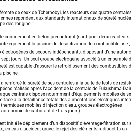
férente de ceux de Tchernobyl, les réacteurs des quatre centrale
iennes répondent aux standards internationaux de sûreté nucléa
é dès l’origine :
de confinement en béton précontraint (sauf pour deux réacteurs
abrite également la piscine de désactivation du combustible usé ;
s électrogènes de secours indépendants, disposant d’une auton
 sept jours. Un seul groupe électrogène associé à un ensemble 
eté est capable d’assurer le refroidissement des combustibles 
a piscine.
e a renforcé la sûreté de ses centrales à la suite de tests de résis
opéens réalisés après l’accident de la centrale de Fukushima-Dai
haque centrale dispose notamment d‘équipements mobiles de se
e face à la défaillance totale des alimentations électriques inter
thermiques mobiles d’injection d’eau, groupes électrogènes
 autonomie de carburant de trois jours).
t initié le déploiement d’un dispositif d’éventage-filtration sur 
ite, en cas d’accident grave, le rejet des éléments radioactifs en