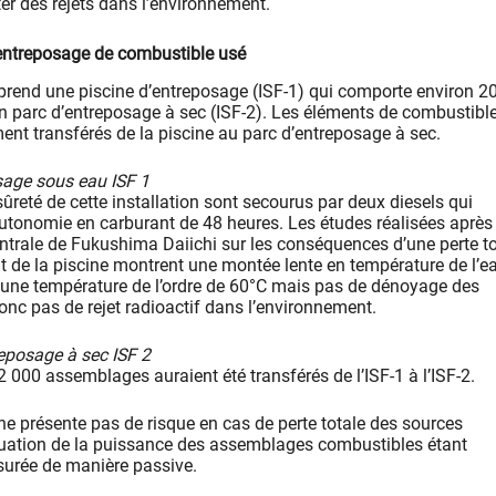
ter des rejets dans l’environnement.
d’entreposage de combustible usé
mprend une piscine d’entreposage (ISF-1) qui comporte environ 2
 parc d’entreposage à sec (ISF-2). Les éléments de combustibl
ent transférés de la piscine au parc d’entreposage à sec.
sage sous eau ISF 1
reté de cette installation sont secourus par deux diesels qui
utonomie en carburant de 48 heures. Les études réalisées après
entrale de Fukushima Daiichi sur les conséquences d’une perte to
t de la piscine montrent une montée lente en température de l’e
à une température de l’ordre de 60°C mais pas de dénoyage des
nc pas de rejet radioactif dans l’environnement.
reposage à sec ISF 2
 2 000 assemblages auraient été transférés de l’ISF-1 à l’ISF-2.
 ne présente pas de risque en cas de perte totale des sources
acuation de la puissance des assemblages combustibles étant
urée de manière passive.