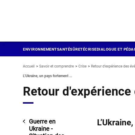
Panneau de gestion des cookies
Aller
au
contenu
principal
ENVIRONNEMENT
SANTÉ
SÛRETÉ
CRISE
DIALOGUE ET PÉDA
Accueil
Savoir et comprendre
Crise
Retour d'expérience des é
L’Ukraine, un pays fortement ...
Retour d'expérienc
L’Ukraine
Guerre en
Ukraine -