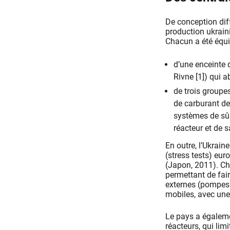
De conception dif
production ukrain
Chacun a été équip
d’une enceinte 
Rivne [1]) qui 
de trois groupe
de carburant de
systèmes de sûr
réacteur et de s
En outre, l’Ukrain
(stress tests) eur
(Japon, 2011). C
permettant de fair
externes (pompes 
mobiles, avec une
Le pays a égalemen
réacteurs, qui lim