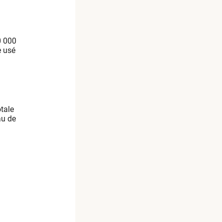
0 000
e usé
tale
au de