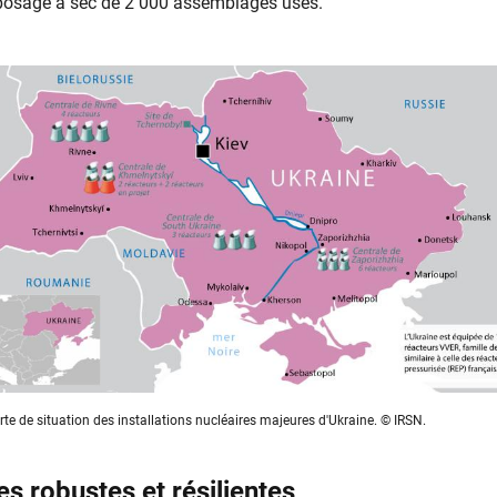
eposage à sec de 2 000 assemblages usés.
rte de situation des installations nucléaires majeures d'Ukraine. © IRSN.
es robustes et résilientes