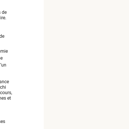
s de
ire.
 de
omie
de
d’un
tance
ichi
cours,
nes et
ses