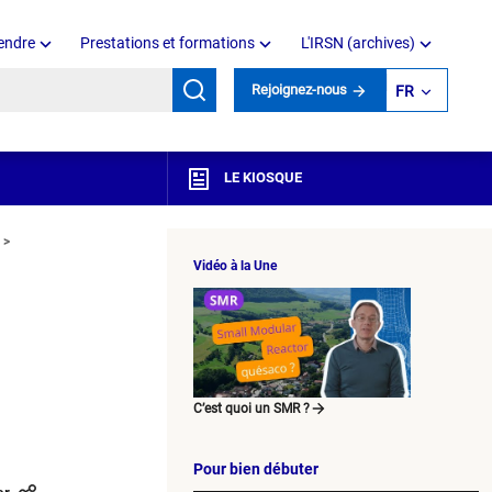
endre
Prestations et formations
L'IRSN (archives)
mots clés
Rejoignez-nous
FR
LE KIOSQUE
Vidéo à la Une
C’est quoi un SMR ?
Pour bien débuter