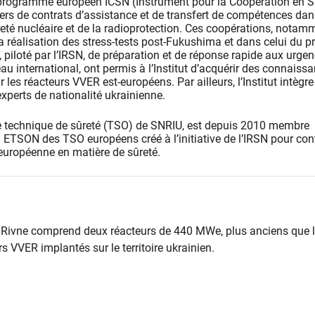
 programme européen ICSN (Instrument pour la Coopération en S
vers de contrats d’assistance et de transfert de compétences dan
eté nucléaire et de la radioprotection. Ces coopérations, notam
a réalisation des stress-tests post-Fukushima et dans celui du pr
piloté par l’IRSN, de préparation et de réponse rapide aux urge
au international, ont permis à l’Institut d’acquérir des connaiss
 les réacteurs VVER est-européens. Par ailleurs, l’Institut intègr
experts de nationalité ukrainienne.
e technique de sûreté (TSO) de SNRIU, est depuis 2010 membre
 ETSON des TSO européens créé à l’initiative de l’IRSN pour con
 européenne en matière de sûreté.
e Rivne comprend deux réacteurs de 440 MWe, plus anciens que 
s VVER implantés sur le territoire ukrainien.