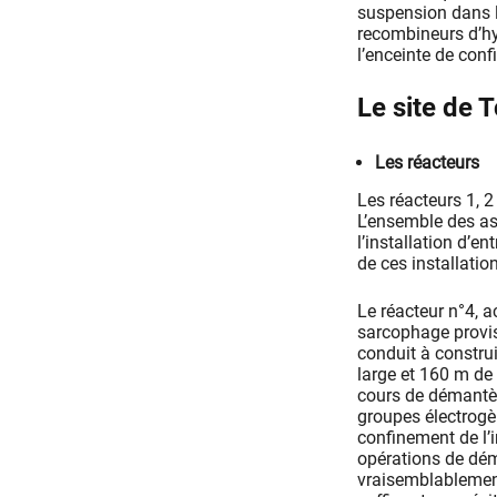
suspension dans l
recombineurs d’hyd
l’enceinte de con
Le site de 
Les réacteurs
Les réacteurs 1, 2
L’ensemble des as
l’installation d’e
de ces installatio
Le réacteur n°4, a
sarcophage proviso
conduit à constru
large et 160 m de
cours de démantèl
groupes électrogèn
confinement de l’i
opérations de dé
vraisemblablement