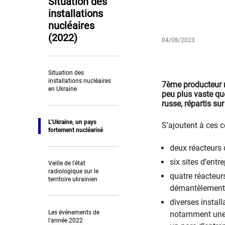
Situation des
installations
nucléaires
(2022)
04/08/2023
Situation des
installations nucléaires
7ème producteur mo
en Ukraine
peu plus vaste qu
russe, répartis sur
L’Ukraine, un pays
S’ajoutent à ces c
fortement nucléarisé
deux réacteurs 
six sites d’ent
Veille de l'état
radiologique sur le
quatre réacteurs
territoire ukrainien
démantèlement,
diverses instal
Les événements de
notamment une 
l'année 2022