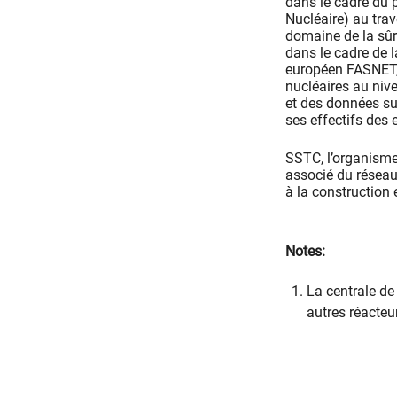
dans le cadre du
Nucléaire) au tra
domaine de la sûr
dans le cadre de l
européen FASNET, 
nucléaires au nive
et des données sur
ses effectifs des 
SSTC, l’organism
associé du réseau
à la construction
Notes:
La centrale d
autres réacteur