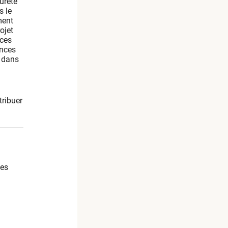
ûreté
s le
ment
ojet
nces
ances
e dans
tribuer
les