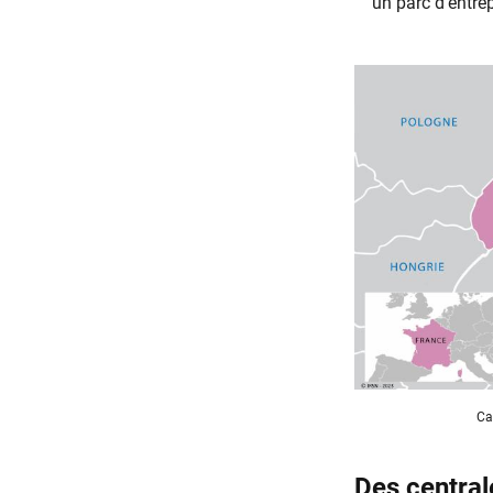
un parc d’entr
Ca
Des central