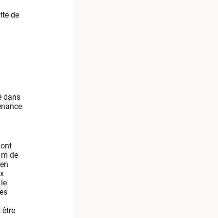
ité de
é dans
venance
 ont
0 m de
 en
ux
 le
Les
 être