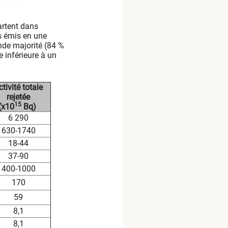
partent dans
s émis en une
nde majorité (84 %
e inférieure à un
ctivité totale
rejetée
15
(x10
Bq)
6 290
630-1740
18-44
37-90
400-1000
170
59
8,1
8,1