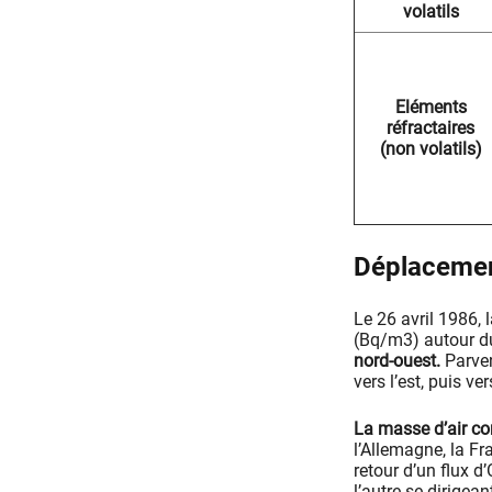
volatils
Eléments
réfractaires
(non volatils)
Déplacemen
Le 26 avril 1986, 
(Bq/m3) autour du
nord-ouest.
Parven
vers l’est, puis v
La masse d’air con
l’Allemagne, la Fra
retour d’un flux d
l’autre se dirigean