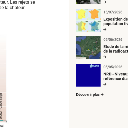
radiologique 
eur. Les rejets se
aquatique
de la chaleur
15/07/2026
Exposition de
population fr
métropolitai
retombées
atmosphériq
05/06/2026
radioactives
Etude de la 
de la radioact
d’origine artif
05/05/2026
NRD - Niveau
référence di
Découvrir plus