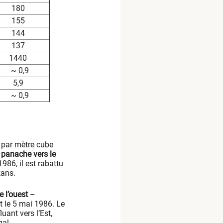
180
155
144
137
1440
~ 0,9
5,9
~ 0,9
s par mètre cube
 panache vers le
986, il est rabattu
lkans.
e l’ouest
–
et le 5 mai 1986. Le
uant vers l’Est,
gal.