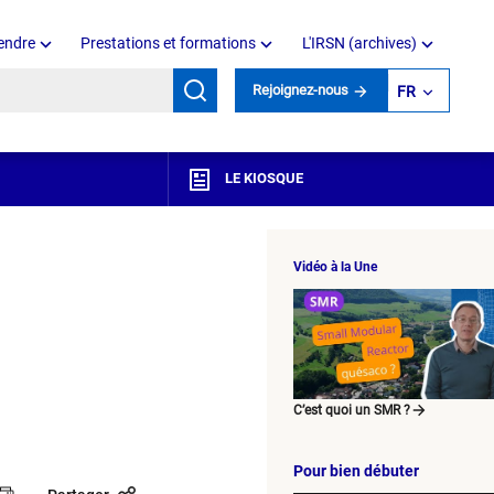
endre
Prestations et formations
L'IRSN (archives)
mots clés
Rejoignez-nous
FR
LE KIOSQUE
Vidéo à la Une
C’est quoi un SMR ?
Pour bien débuter