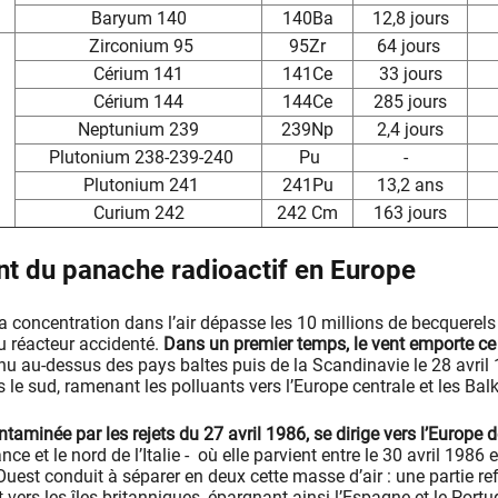
Baryum 140
140Ba
12,8 jours
Zirconium 95
95Zr
64 jours
Cérium 141
141Ce
33 jours
Cérium 144
144Ce
285 jours
Neptunium 239
239Np
2,4 jours
Plutonium 238-239-240
Pu
-
Plutonium 241
241Pu
13,2 ans
Curium 242
242 Cm
163 jours
t du panache radioactif en Europe
la concentration dans l’air dépasse les 10 millions de becquerel
 réacteur accidenté.
Dans un premier temps, le vent emporte ce
u au-dessus des pays baltes puis de la Scandinavie le 28 avril 1
ers le sud, ramenant les polluants vers l’Europe centrale et les Ba
taminée par les rejets du 27 avril 1986, se dirige vers l’Europe d
nce et le nord de l’Italie - où elle parvient entre le 30 avril 1986 
’Ouest conduit à séparer en deux cette masse d’air : une partie refl
t vers les îles britanniques, épargnant ainsi l’Espagne et le Portu