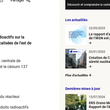
Partager
Découvrir et comprendre la radio
Les actualités
22/05/2025
Le rapport d’
oactifs sur la
de l’IRSN est
alisées de l’est de
02/01/2025
Création de l
a centrale de
sûreté nucléa
radioprotect
et le césium 137
Plus d'actualités
Dernières mises à jour
du réacteur.
15/07/2026
ERS Orano Ma
oduits radioactifs
Rapport de l'