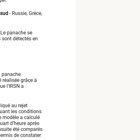
 sud
- Russie, Grèce,
Le panache se
s sont détectés en
u panache
 réalisée grâce à
ue l'IRSN a
iqué au rejet
uant les conditions
e modèle a calculé
quart d’heure après
ensuite été comparés
permis de constater