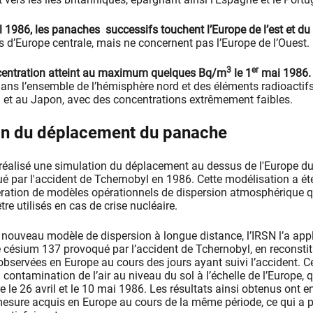
il 1986, les panaches successifs touchent l’Europe de l’est et du
s d’Europe centrale, mais ne concernent pas l’Europe de l’Ouest.
3
er
ncentration atteint au maximum quelques Bq/m
le 1
mai 1986.
dans l’ensemble de l’hémisphère nord et des éléments radioactif
et au Japon, avec des concentrations extrêmement faibles.
isation du déplacement du panache
réalisé une
simulation du déplacement au dessus de l'Europe d
é par l'accident de Tchernobyl en 1986. Cette modélisation a été
ration de modèles opérationnels de dispersion atmosphérique q
re utilisés en cas de crise nucléaire.
 nouveau modèle de dispersion à longue distance, l’IRSN l’a appl
césium 137 provoqué par l’accident de Tchernobyl, en reconstit
bservées en Europe au cours des jours ayant suivi l’accident. C
la contamination de l’air au niveau du sol à l’échelle de l’Europe, 
re le 26 avril et le 10 mai 1986. Les résultats ainsi obtenus ont 
mesure acquis en Europe au cours de la même période, ce qui a 