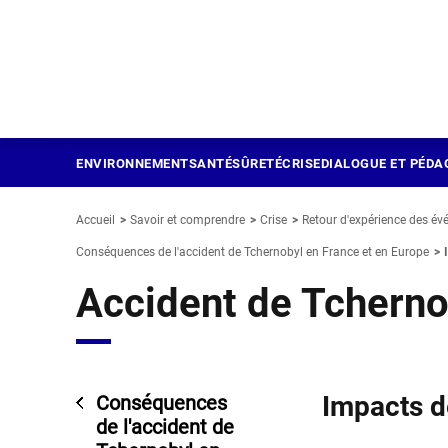
Panneau de gestion des cookies
Aller
au
contenu
principal
ENVIRONNEMENT
SANTÉ
SÛRETÉ
CRISE
DIALOGUE ET PÉDA
Accueil
Savoir et comprendre
Crise
Retour d'expérience des é
Conséquences de l'accident de Tchernobyl en France et en Europe
Accident de Tcherno
Impacts d
Conséquences
de l'accident de