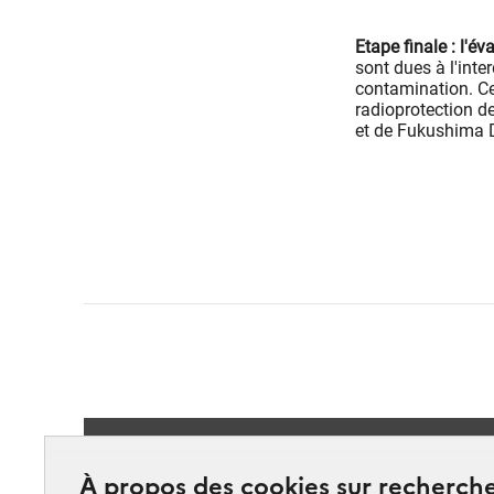
Etape finale : l'é
sont dues à l'inte
contamination. Ce
radioprotection d
et de Fukushima D
Suivez-
À propos des cookies sur recherche