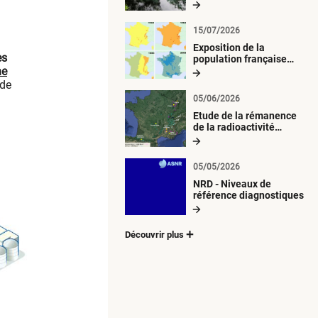
radiologique du milieu
aquatique
15/07/2026
Exposition de la
es
population française
he
métropolitaine aux
retombées
 de
atmosphériques
05/06/2026
radioactives depuis 1945
Etude de la rémanence
de la radioactivité
d’origine artificielle
05/05/2026
NRD - Niveaux de
référence diagnostiques
Découvrir plus