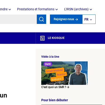
endre
Prestations et formations
L'IRSN (archives)
mots clés
Rejoignez-nous
FR
LE KIOSQUE
Vidéo à la Une
C’est quoi un SMR ?
'un
Pour bien débuter