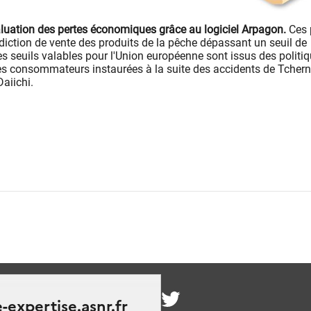
valuation des pertes économiques grâce au logiciel Arpagon.
Ces 
rdiction de vente des produits de la pêche dépassant un seuil de
s seuils valables pour l'Union européenne sont issus des politi
es consommateurs instaurées à la suite des accidents de Tcher
aiichi.
nous
-expertise.asnr.fr