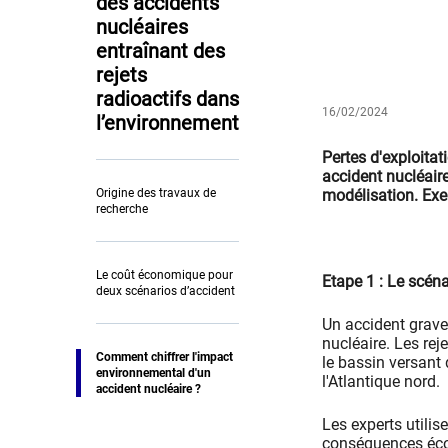
des accidents
nucléaires
entraînant des
rejets
radioactifs dans
16/02/2024
l’environnement
Pertes d'exploita
accident nucléaire
Origine des travaux de
modélisation. Exe
recherche
Le coût économique pour
Etape 1 : Le scéna
deux scénarios d’accident
Un accident grave 
nucléaire. Les re
Comment chiffrer l'impact
le bassin versant 
environnemental d'un
l'Atlantique nord.
accident nucléaire ?
Les experts utilis
conséquences éc