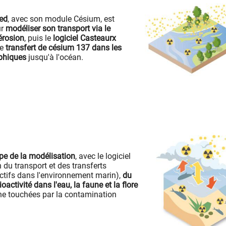
sed
, avec son module Césium, est
ur
modéliser son transport via le
'érosion
, puis le
logiciel Casteaurx
le
transfert de césium 137 dans les
phiques
jusqu'à l'océan.
ape de la modélisation
, avec le logiciel
 du transport et des transferts
ctifs dans l'environnement marin),
du
ioactivité dans l'eau, la faune et la flore
he touchées par la contamination