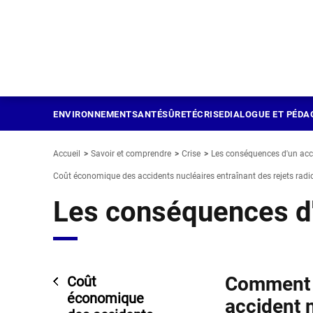
Panneau de gestion des cookies
Aller
au
contenu
principal
ENVIRONNEMENT
SANTÉ
SÛRETÉ
CRISE
DIALOGUE ET PÉDA
Accueil
Savoir et comprendre
Crise
Les conséquences d'un acc
Coût économique des accidents nucléaires entraînant des rejets radi
Les conséquences d'
Comment c
Coût
économique
accident n