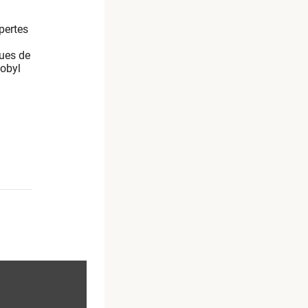
pertes
ques de
nobyl