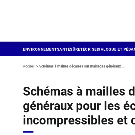
Panneau de gestion des cookies
Aller
au
contenu
principal
ENVIRONNEMENT
SANTÉ
SÛRETÉ
CRISE
DIALOGUE ET PÉDA
Accueil
Schémas à mailles décalées sur maillages généraux ...
Schémas à mailles d
généraux pour les 
incompressibles et