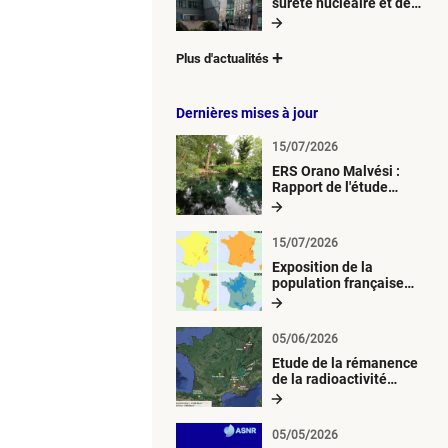
sûreté nucléaire et de
radioprotection (ASNR)
Plus d'actualités
Dernières mises à jour
15/07/2026
ERS Orano Malvési :
Rapport de l'étude
radiologique du milieu
aquatique
15/07/2026
Exposition de la
population française
métropolitaine aux
retombées
atmosphériques
05/06/2026
radioactives depuis 1945
Etude de la rémanence
de la radioactivité
d’origine artificielle
05/05/2026