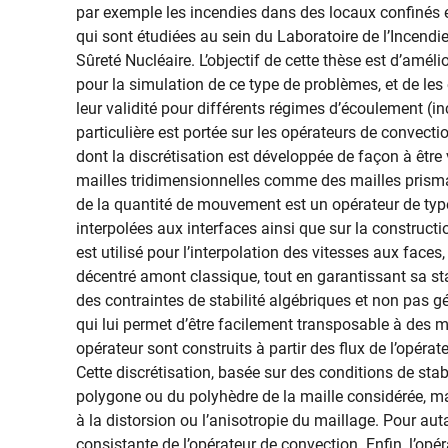
par exemple les incendies dans des locaux confinés e
qui sont étudiées au sein du Laboratoire de l’Incendie
Sûreté Nucléaire. L’objectif de cette thèse est d’amé
pour la simulation de ce type de problèmes, et de les
leur validité pour différents régimes d’écoulement (
particulière est portée sur les opérateurs de convect
dont la discrétisation est développée de façon à être
mailles tridimensionnelles comme des mailles prisma
de la quantité de mouvement est un opérateur de type
interpolées aux interfaces ainsi que sur la construc
est utilisé pour l’interpolation des vitesses aux fac
décentré amont classique, tout en garantissant sa sta
des contraintes de stabilité algébriques et non pas
qui lui permet d’être facilement transposable à des mai
opérateur sont construits à partir des flux de l’opéra
Cette discrétisation, basée sur des conditions de sta
polygone ou du polyhèdre de la maille considérée, mai
à la distorsion ou l’anisotropie du maillage. Pour au
consistante de l’opérateur de convection. Enfin, l’op