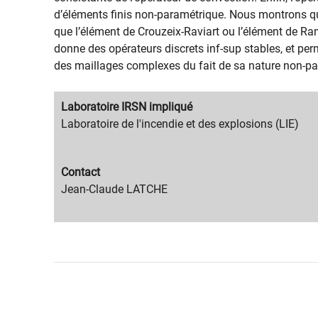
d’éléments finis non-paramétrique. Nous montrons qu’
que l’élément de Crouzeix-Raviart ou l’élément de Ra
donne des opérateurs discrets inf-sup stables, et pe
des maillages complexes du fait de sa nature non-pa
Migration
Laboratoire IRSN impliqué
content
Migration
Laboratoire de l'incendie et des explosions (LIE)
title
content
text
Migration
Contact
content
Migration
Jean-Claude LATCHE
title
content
text