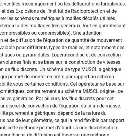
t ventilés mécaniquement ou les déflagrations turbulentes,
 et des Explosions de l’Institut de Radioprotection et de
liorer les schémas numériques à mailles décalés utilisés
 étendre à des maillages très généraux, tout en garantissant
incompressibles ou compressibles). Une attention
ion et de diffusion de l’équation de quantité de mouvement
 valable pour différents types de mailles, et notamment des
tiques ou pyramidales. L’opérateur discret de convection
 volumes finis et se base sur la construction de vitesses
tion de flux discrets. Un schéma de type MUSCL algébrique
es, qui permet de monter en ordre par rapport au schéma
bilité sous certaines conditions. Cet opérateur se base sur
 géométriques, contrairement au schéma MUSCL originel, ce
lles générales. Par ailleurs, les flux discrets pour cet
teur discret de convection de l’équation du bilan de masse.
bilité purement algébriques, dépend de la nature du
s pas de leur géométrie, ce qui la rend flexible par rapport
tant, cette méthode permet d’aboutir à une discrétisation
érateur discret de diffusion est basé sur une méthode