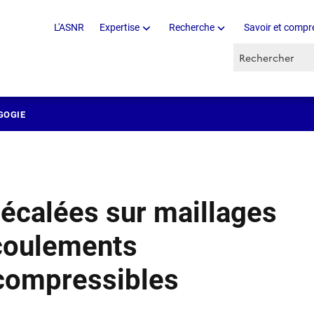
L'ASNR
Expertise
Recherche
Savoir et compr
Recherche par 
GOGIE
écalées sur maillages
écoulements
 compressibles