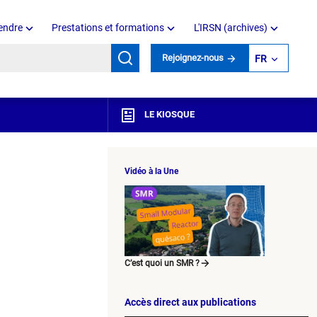
endre
Prestations et formations
L'IRSN (archives)
mots clés
Rejoignez-nous
FR
LE KIOSQUE
Vidéo à la Une
C’est quoi un SMR ?
Accès direct aux publications