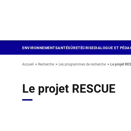
Panneau de gestion des cookies
Aller
au
contenu
principal
ENVIRONNEMENT
SANTÉ
SÛRETÉ
CRISE
DIALOGUE ET PÉDA
Accueil
Recherche
Les programmes de recherche
Le projet R
Le projet RESCUE