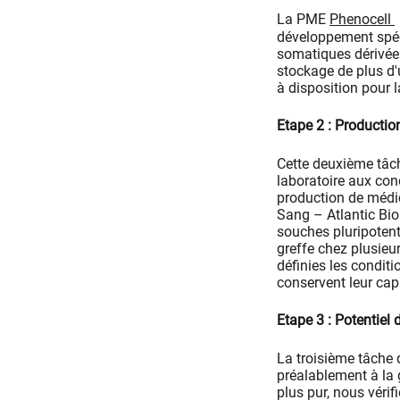
La PME
Phenocell
développement spéci
somatiques dérivées
stockage de plus d'
à disposition pour l
Etape 2 : Productio
Cette deuxième tâch
laboratoire aux con
production de médi
Sang – Atlantic Bio
souches pluripotente
greffe chez plusieu
définies les condit
conservent leur cap
Etape 3 : Potentiel
La troisième tâche 
préalablement à la g
plus pur, nous véri