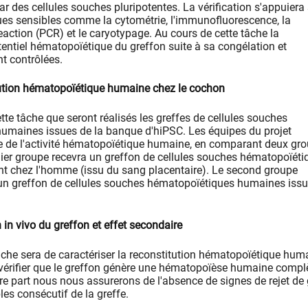
par des cellules souches pluripotentes. La vérification s'appuiera
ues sensibles comme la cytométrie, l'immunofluorescence, la
action (PCR) et le caryotypage. Au cours de cette tâche la
entiel hématopoïétique du greffon suite à sa congélation et
t contrôlées.
tution hématopoïétique humaine chez le cochon
tte tâche que seront réalisés les greffes de cellules souches
umaines issues de la banque d'hiPSC. Les équipes du projet
se de l'activité hématopoïétique humaine, en comparant deux gr
er groupe recevra un greffon de cellules souches hématopoïéti
nt chez l'homme (issu du sang placentaire). Le second groupe
un greffon de cellules souches hématopoïétiques humaines iss
 in vivo du greffon et effet secondaire
 tâche sera de caractériser la reconstitution hématopoïétique hum
 vérifier que le greffon génère une hématopoïèse humaine complè
tre part nous nous assurerons de l'absence de signes de rejet de 
bles consécutif de la greffe.