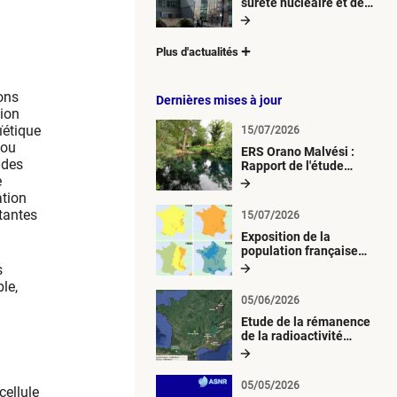
sûreté nucléaire et de
radioprotection (ASNR)
Plus d'actualités
ons
Dernières mises à jour
tion
ïétique
15/07/2026
 ou
ERS Orano Malvési :
 des
Rapport de l'étude
e
radiologique du milieu
aquatique
ation
tantes
15/07/2026
Exposition de la
population française
métropolitaine aux
s
retombées
le,
atmosphériques
05/06/2026
radioactives depuis 1945
Etude de la rémanence
de la radioactivité
d’origine artificielle
05/05/2026
cellule