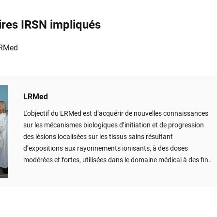
ires IRSN impliqués
 LRMed
LRMed
L'objectif du LRMed est d’acquérir de nouvelles connaissances
sur les mécanismes biologiques d’initiation et de progression
des lésions localisées sur les tissus sains résultant
d’expositions aux rayonnements ionisants, à des doses
modérées et fortes, utilisées dans le domaine médical à des fins
diagnostiques ou thérapeutiques (e.g radiothérapie) pour
mieux prédire les risques de complications, mieux les
comprendre, les prévenir et les traiter.