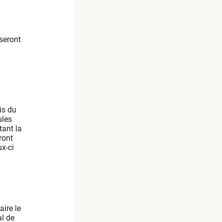
seront
is du
ules
tant la
ront
ux-ci
aire le
al de