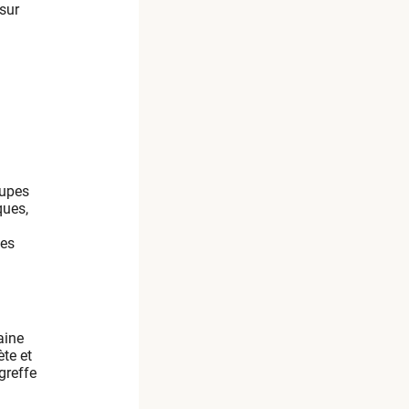
 sur
oupes
ques,
ues
aine
te et
greffe