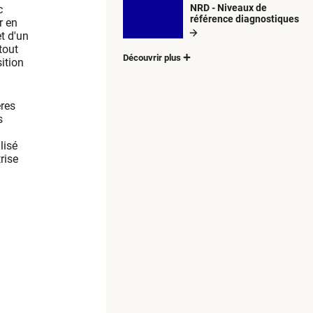
NRD - Niveaux de
c
référence diagnostiques
r en
t d'un
tout
Découvrir plus
sition
ères
s
lisé
rise