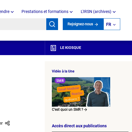
endre
Prestations et formations
L'IRSN (archives)
mots clés
Rejoignez-nous
FR
LE KIOSQUE
Vidéo à la Une
C’est quoi un SMR ?
er
Accès direct aux publications