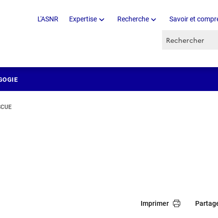
L'ASNR
Expertise
Recherche
Savoir et compr
Recherche par 
GOGIE
ESCUE
Imprimer
Partag