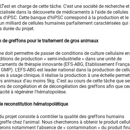
est en charge de cette tâche. C'est une société de recherche et
alisée dans la découverte de médicaments à l'aide de cellules
 d'iPSC. Cette banque d'hiPSC correspond à la production et le
un milliard de cellules humaines parfaitement caractérisées qui 
a durée du projet.
n de greffons pour le traitement de gros animaux
e doit permettre de passer de conditions de culture cellulaire en
ditions de production « semi-industrielle » dans une unité de
caments de thérapie innovante (EFS-ABG, Etablissement França
 GMP). L'EFS-ABG est leader national dans la production de cell
s à usage clinique, il réalise la production à une échelle permet
rs animaux d'au moins 5kg. C'est au cours de cette tâche que se
ions de congélation et de décongélation des greffons afin que ce
acité à régénérer l'hématopoïèse.
 de reconstitution hématopoïétique
du projet consiste à contrôler la qualité des greffons humains
reffe chez l'animal. Nous chercherons à obtenir le produit cellul
fierons notamment l'absence de « contamination » du produit fin