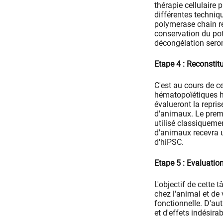
thérapie cellulaire 
différentes techniq
polymerase chain re
conservation du pot
décongélation seron
Etape 4 : Reconsti
C'est au cours de ce
hématopoïétiques h
évalueront la repri
d'animaux. Le premi
utilisé classiqueme
d'animaux recevra 
d'hiPSC.
Etape 5 : Evaluation
L'objectif de cette
chez l'animal et de
fonctionnelle. D'au
et d'effets indésira