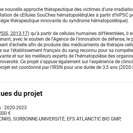
une nouvelle approche thérapeutique des victimes d'une irradiati
éRation de cEllules SouChes hématopoïétiqUes à partir d'hiPSC p
ratégie thérapeutique innovante du syndrome hématopoïétique).
PSIS, 2013-17
) qu'à partir de cellules humaines différentiées, il e
ant, avec le soutien de l'Agence de l'innovation de défense, le p
ent d'échelle afin de produire des médicaments de thérapie cellu
puie sur l'établissement français du sang reconnu pour sa compét
ante et sur les meilleurs experts de l'hématopoïèse des organi
versité. Ce projet s'appuie également sur l'expérience de clinic
projet est coordonné par l'IRSN pour une durée de 3,5 ans (2020
ques du projet
n
: 2020-2023
000 €
 CNRS, SORBONNE-UNIVERSITÉ, EFS ATLANCTIC BIO GMP,