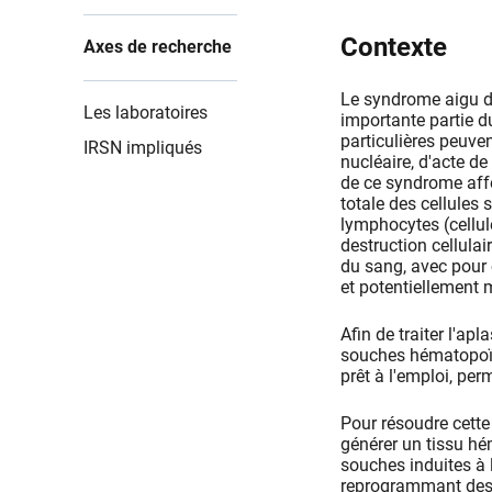
Contexte
Axes de recherche
Le syndrome aigu d'
Les laboratoires
importante partie d
particulières peuven
IRSN impliqués
nucléaire, d'acte d
de ce syndrome affe
totale des cellules
lymphocytes (cellul
destruction cellula
du sang, avec pour
et potentiellement m
Afin de traiter l'apl
souches hématopoïét
prêt à l'emploi, per
Pour résoudre cette
générer un tissu hé
souches induites à 
reprogrammant des ce