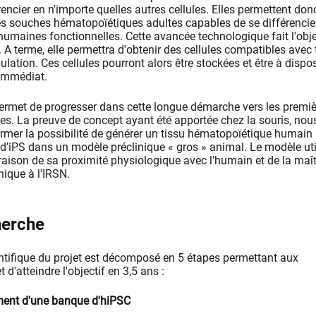
encier en n'importe quelles autres cellules. Elles permettent don
les souches hématopoïétiques adultes capables de se différencie
humaines fonctionnelles. Cette avancée technologique fait l'obje
. A terme, elle permettra d'obtenir des cellules compatibles avec 
ulation. Ces cellules pourront alors être stockées et être à dispo
 immédiat.
ermet de progresser dans cette longue démarche vers les premi
ues. La preuve de concept ayant été apportée chez la souris, nou
rmer la possibilité de générer un tissu hématopoïétique humain
r d'iPS dans un modèle préclinique « gros » animal. Le modèle uti
 raison de sa proximité physiologique avec l'humain et de la maît
nique à l'IRSN.
herche
tifique du projet est décomposé en 5 étapes permettant aux
 d'atteindre l'objectif en 3,5 ans :
ement d'une banque d'hiPSC