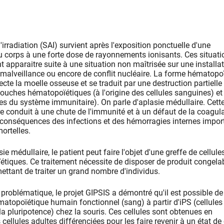
irradiation (SAI) survient après l'exposition ponctuelle d'une
u corps à une forte dose de rayonnements ionisants. Ces situati
t apparaitre suite à une situation non maîtrisée sur une installa
e malveillance ou encore de conflit nucléaire. La forme hématopo
cte la moelle osseuse et se traduit par une destruction partielle
 souches hématopoïétiques (à l'origine des cellules sanguines) et
es du système immunitaire). On parle d'aplasie médullaire. Cett
ire conduit à une chute de l'immunité et à un défaut de la coagul
 conséquences des infections et des hémorragies internes impor
ortelles.
asie médullaire, le patient peut faire l'objet d'une greffe de cellule
iques. Ce traitement nécessite de disposer de produit congelab
mettant de traiter un grand nombre d'individus.
 problématique, le projet GIPSIS a démontré qu'il est possible de
matopoïétique humain fonctionnel (sang) à partir d'iPS (cellules
la pluripotence) chez la souris. Ces cellules sont obtenues en
llules adultes différenciées pour les faire revenir à un état de 