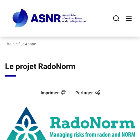
Panneau de gestion des cookies
Aller
au
contenu
principal
Voir le fil d’Ariane
Le projet RadoNorm
Imprimer
Partager