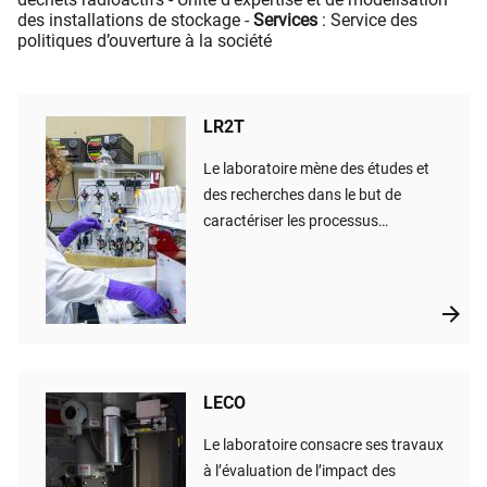
des installations de stockage -
Services
: Service des
politiques d’ouverture à la société
LR2T
Le laboratoire mène des études et
des recherches dans le but de
caractériser les processus
d’exposition des organismes vivants
aux polluants issus des activités
nucléaires (substances radioactives
et substances chimiques stables
associées) dans les écosystèmes
continentaux, aquatiques et
LECO
terrestres, que ce soit en situation
d’exposition chronique ou post-
Le laboratoire consacre ses travaux
accidentelle.
à l’évaluation de l’impact des