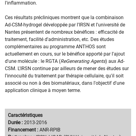
l'inflammation.
Ces résultats précliniques montrent que la combinaison
Ad-CSM-hydrogel développée par l'IRSN et l'université de
Nantes présentent de nombreux bénéfices : efficacité de
traitement, facilité d'administration, etc. Des études
complémentaires au programme ANTHOS sont
actuellement en cours, sur le bénéfice apporté par l'ajout
d'une molécule : le RGTA (
ReGenerating Agents
) aux Ad-
CSM. L'IRSN continue par ailleurs de mener des études sur
l'innocuité du traitement par thérapie cellulaire, qu'il soit
associé ou non à des biomatériaux, dans l'objectif d'une
application clinique à moyen terme.
Migration
Caractéristiques
content
Migration
Durée :
2013-2016
title
content
Financement :
ANR-RPIB