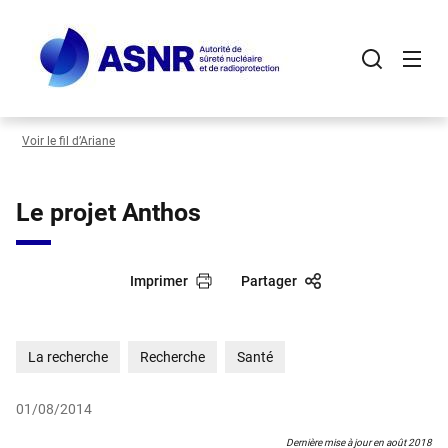
Panneau de gestion des cookies
Aller
au
contenu
principal
Voir le fil d’Ariane
Le projet Anthos
Imprimer
Partager
La recherche
Recherche
Santé
01/08/2014
Dernière mise à jour en août 2018