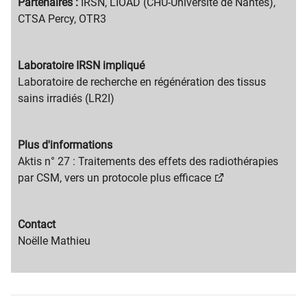
text
Partenaires :
IRSN, LIOAD (CHU-Université de Nantes),
CTSA Percy, OTR3
Migration
Laboratoire IRSN impliqué
content
Migration
Laboratoire de recherche en régénération des tissus
title
content
sains irradiés (LR2I)
text
Migration
Plus d'informations
content
Migration
Aktis n° 27 : Traitements des effets des radiothérapies
title
content
par CSM, vers un protocole plus efficace
text
Migration
Contact
content
Migration
Noëlle Mathieu
title
content
text