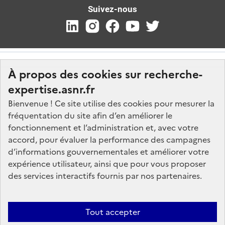
Suivez-nous
À propos des cookies sur recherche-
expertise.asnr.fr
Bienvenue ! Ce site utilise des cookies pour mesurer la
fréquentation du site afin d’en améliorer le
Nos marchés
fonctionnement et l’administration et, avec votre
accord, pour évaluer la performance des campagnes
Nos offres d'emploi
d’informations gouvernementales et améliorer votre
FAQ
expérience utilisateur, ainsi que pour vous proposer
Glossaire
des services interactifs fournis par nos partenaires.
Politique de données
Mentions légales
Tout accepter
Plan du site