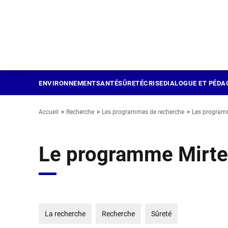
Panneau de gestion des cookies
Aller
au
contenu
principal
ENVIRONNEMENT
SANTÉ
SÛRETÉ
CRISE
DIALOGUE ET PÉDA
Accueil
Recherche
Les programmes de recherche
Les program
Le programme Mirte
La recherche
Recherche
Sûreté