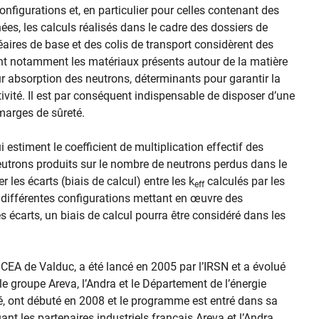
onfigurations et, en particulier pour celles contenant des
ées, les calculs réalisés dans le cadre des dossiers de
cléaires de base et des colis de transport considèrent des
ant notamment les matériaux présents autour de la matière
eur absorption des neutrons, déterminants pour garantir la
tivité. Il est par conséquent indispensable de disposer d’une
marges de sûreté.
ui estiment le coefficient de multiplication effectif des
neutrons produits sur le nombre de neutrons perdus dans le
les écarts (biais de calcul) entre les k
calculés par les
eff
différentes configurations mettant en œuvre des
s écarts, un biais de calcul pourra être considéré dans les
 CEA de Valduc, a été lancé en 2005 par l’IRSN et a évolué
le groupe Areva, l’Andra et le Département de l’énergie
é, ont débuté en 2008 et le programme est entré dans sa
t les partenaires industriels français Areva et l’Andra.