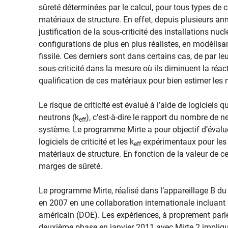
sûreté déterminées par le calcul, pour tous types de c
matériaux de structure. En effet, depuis plusieurs ann
justification de la sous-criticité des installations nu
configurations de plus en plus réalistes, en modélis
fissile. Ces derniers sont dans certains cas, de par l
sous-criticité dans la mesure où ils diminuent la réac
qualification de ces matériaux pour bien estimer les 
Le risque de criticité est évalué à l’aide de logiciels q
neutrons (k
), c’est-à-dire le rapport du nombre de 
eff
système. Le programme Mirte a pour objectif d’évaluer 
logiciels de criticité et les k
expérimentaux pour les 
eff
matériaux de structure. En fonction de la valeur de ce
marges de sûreté.
Le programme Mirte, réalisé dans l’appareillage B du
en 2007 en une collaboration internationale incluant 
américain (DOE). Les expériences, à proprement parl
deuxième phase en janvier 2011 avec Mirte 2 impliquan