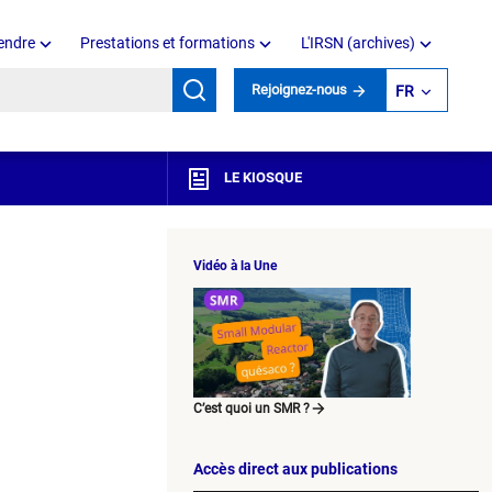
endre
Prestations et formations
L'IRSN (archives)
mots clés
Rejoignez-nous
FR
LE KIOSQUE
Vidéo à la Une
C’est quoi un SMR ?
Accès direct aux publications