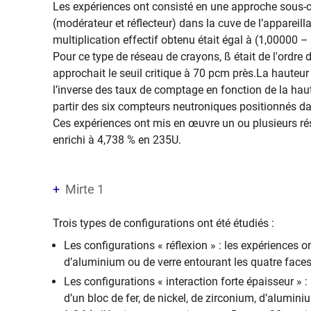
Les expériences ont consisté en une approche sous-c
(modérateur et réflecteur) dans la cuve de l’appareilla
multiplication effectif obtenu était égal à (1,00000 –
Pour ce type de réseau de crayons, ß était de l'ordre d
approchait le seuil critique à 70 pcm près.La hauteur 
l’inverse des taux de comptage en fonction de la hau
partir des six compteurs neutroniques positionnés d
Ces expériences ont mis en œuvre un ou plusieurs r
enrichi à 4,738 % en
235
U.
Mirte 1
Trois types de configurations ont été étudiés :
Les configurations « réflexion » : les expériences on
d’aluminium ou de verre entourant les quatre face
Les configurations « interaction forte épaisseur » : 
d’un bloc de fer, de nickel, de zirconium, d’alumin