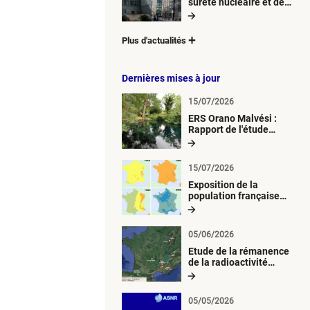
sûreté nucléaire et de
radioprotection (ASNR)
Plus d'actualités
Dernières mises à jour
15/07/2026
ERS Orano Malvési :
Rapport de l'étude
radiologique du milieu
aquatique
15/07/2026
Exposition de la
population française
métropolitaine aux
retombées
atmosphériques
05/06/2026
radioactives depuis 1945
Etude de la rémanence
de la radioactivité
d’origine artificielle
05/05/2026