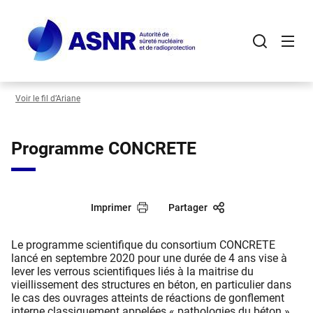
Panneau de gestion des cookies
Aller
au
contenu
principal
Voir le fil d’Ariane
Programme CONCRETE
Imprimer
Partager
Le programme scientifique du consortium CONCRETE
lancé en septembre 2020 pour une durée de 4 ans vise à
lever les verrous scientifiques liés à la maitrise du
vieillissement des structures en béton, en particulier dans
le cas des ouvrages atteints de réactions de gonflement
interne classiquement appelées « pathologies du béton ».