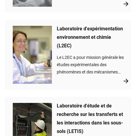
méthodologies dites « avancées » ou
« amont » (description échelles fines
et remontées d'échelles, approches
mécanistes, couplages
Laboratoire d'expérimentation
multiphysiques, sciences des
environnement et chimie
données…)
(L2EC)
Le L2EC a pour mission générale les
études expérimentales des
phénomènes et des mécanismes
divers ayant une influence sur le
transfert des produits radioactifs en
situations accidentelles.
Laboratoire d'étude et de
recherche sur les transferts et
les interactions dans les sous-
sols (LETIS)