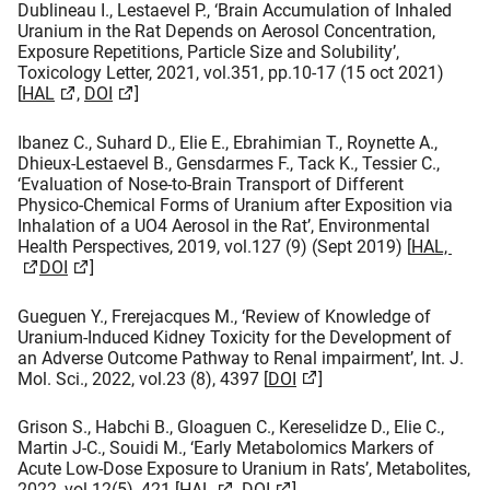
Dublineau I., Lestaevel P., ‘Brain Accumulation of Inhaled
Uranium in the Rat Depends on Aerosol Concentration,
Exposure Repetitions, Particle Size and Solubility’,
Toxicology Letter, 2021, vol.351, pp.10-17 (15 oct 2021)
[
HAL
,
DOI
]
Ibanez C., Suhard D., Elie E., Ebrahimian T., Roynette A.,
Dhieux-Lestaevel B., Gensdarmes F., Tack K., Tessier C.,
‘Evaluation of Nose-to-Brain Transport of Different
Physico-Chemical Forms of Uranium after Exposition via
Inhalation of a UO4 Aerosol in the Rat’, Environmental
Health Perspectives, 2019, vol.127 (9) (Sept 2019) [
HAL,
DOI
]
Gueguen Y., Frerejacques M., ‘Review of Knowledge of
Uranium-Induced Kidney Toxicity for the Development of
an Adverse Outcome Pathway to Renal impairment’, Int. J.
Mol. Sci., 2022, vol.23 (8), 4397 [
DOI
]
Grison S., Habchi B., Gloaguen C., Kereselidze D., Elie C.,
Martin J-C., Souidi M., ‘Early Metabolomics Markers of
Acute Low-Dose Exposure to Uranium in Rats’, Metabolites,
2022, vol.12(5), 421 [
HAL​
,
DOI
]