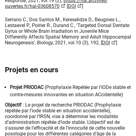
Response, 2021, vol.19 (2), [
https://hal.archives-
ouvertes.fr/hal-03608570
[
DOI​
] ​
Serrano C., Dos Santos M., Kereselidze D., Beugnies L.,
Lestaevel P., Poirier R., Durand C., ‘Targeted Dorsal Dentate
Gyrus or Whole Brain Irradiation in Juvenile Mice
Differently Affects Spatial Memory and Adult Hippocampal
Neurogenesis’, Biology, 2021, vol.10 (3), 192, [
DOI​
]​
Projets en cours
Projet PRIODAC
(Prophylaxie Répétée par l'IODe stable et
contre-mesures innovantes en situation ACcidentelle)
Objectif
: Le projet de recherche PRIODAC (Prophylaxie
répétée par l’iode stable en situation accidentelle),
coordonné par l’IRSN, vise à déterminer les modalités
d’administration répétée d’iode stable. L’objectif est de
s’assurer de l’efficacité et de l’innocuité de cette nouvelle
posologie pour les différentes catégories d’âge de la