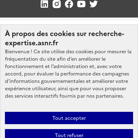
À propos des cookies sur recherche-
expertise.asnr.fr
Bienvenue ! Ce site utilise des cookies pour mesurer la
fréquentation du site afin d’en améliorer le
Nos marchés
fonctionnement et l’administration et, avec votre
accord, pour évaluer la performance des campagnes
Nos offres d'emploi
d’informations gouvernementales et améliorer votre
FAQ
expérience utilisateur, ainsi que pour vous proposer
Glossaire
des services interactifs fournis par nos partenaires.
Politique de données
Mentions légales
Tout accepter
Plan du site
Tout refuser
Contactez-nous