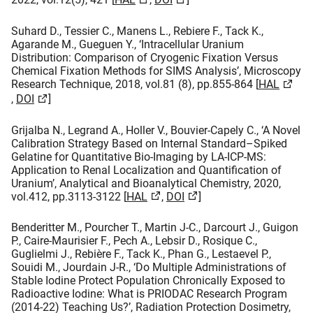
Suhard D., Tessier C., Manens L., Rebiere F., Tack K.,
Agarande M., Gueguen Y., ‘Intracellular Uranium
Distribution: Comparison of Cryogenic Fixation Versus
Chemical Fixation Methods for SIMS Analysis’, Microscopy
Research Technique, 2018, vol.81 (8), pp.855-864 [
HAL
,
DOI
]
Grijalba N., Legrand A., Holler V., Bouvier-Capely C., ‘A Novel
Calibration Strategy Based on Internal Standard–Spiked
Gelatine for Quantitative Bio-Imaging by LA-ICP-MS:
Application to Renal Localization and Quantification of
Uranium’, Analytical and Bioanalytical Chemistry, 2020,
vol.412, pp.3113-3122 [
HAL
,
DOI​
]
Benderitter M., Pourcher T., Martin J-C., Darcourt J., Guigon
P., Caire-Maurisier F., Pech A., Lebsir D., Rosique C.,
Guglielmi J., Rebière F., Tack K., Phan G., Lestaevel P.,
Souidi M., Jourdain J-R., ‘Do Multiple Administrations of
Stable Iodine Protect Population Chronically Exposed to
Radioactive Iodine: What is PRIODAC Research Program
(2014-22) Teaching Us?’, Radiation Protection Dosimetry,