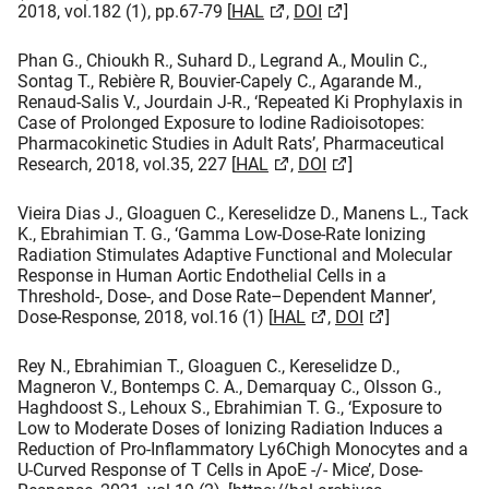
2018, vol.182 (1), pp.67-79 [
HAL
,
DOI​
]
Phan G., Chioukh R., Suhard D., Legrand A., Moulin C.,
Sontag T., Rebière R, Bouvier-Capely C., Agarande M.,
Renaud-Salis V., Jourdain J-R., ‘Repeated Ki Prophylaxis in
Case of Prolonged Exposure to Iodine Radioisotopes:
Pharmacokinetic Studies in Adult Rats’, Pharmaceutical
Research, 2018, vol.35, 227 [
HAL​
,
DOI​
]
Vieira Dias J., Gloaguen C., Kereselidze D., Manens L., Tack
K., Ebrahimian T. G., ‘Gamma Low-Dose-Rate Ionizing
Radiation Stimulates Adaptive Functional and Molecular
Response in Human Aortic Endothelial Cells in a
Threshold-, Dose-, and Dose Rate–Dependent Manner’,
Dose-Response, 2018, vol.16 (1) [
HAL​
,
DOI
]
Rey N., Ebrahimian T., Gloaguen C., Kereselidze D.,
Magneron V., Bontemps C. A., Demarquay C., Olsson G.,
Haghdoost S., Lehoux S., Ebrahimian T. G., ‘Exposure to
Low to Moderate Doses of Ionizing Radiation Induces a
Reduction of Pro-Inflammatory Ly6Chigh Monocytes and a
U-Curved Response of T Cells in ApoE -/- Mice’, Dose-