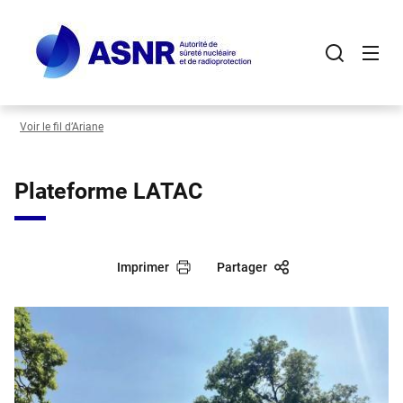
Panneau de gestion des cookies
Aller
au
contenu
principal
Voir le fil d’Ariane
Plateforme LATAC
Imprimer
Partager