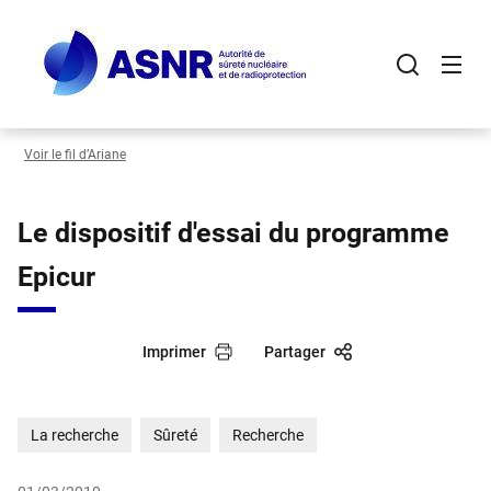
Panneau de gestion des cookies
Aller
au
contenu
principal
Voir le fil d’Ariane
Le dispositif d'essai du programme
Epicur
Imprimer
Partager
La recherche
Sûreté
Recherche