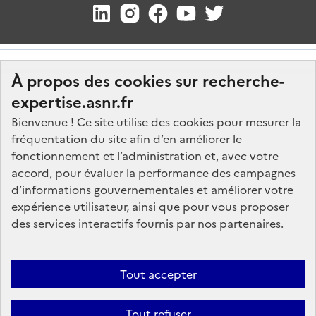
À propos des cookies sur recherche-
expertise.asnr.fr
Bienvenue ! Ce site utilise des cookies pour mesurer la
fréquentation du site afin d’en améliorer le
Nos marchés
fonctionnement et l’administration et, avec votre
accord, pour évaluer la performance des campagnes
Nos offres d'emploi
d’informations gouvernementales et améliorer votre
FAQ
expérience utilisateur, ainsi que pour vous proposer
Glossaire
des services interactifs fournis par nos partenaires.
Politique de données
Mentions légales
Tout accepter
Plan du site
Tout refuser
Contactez-nous