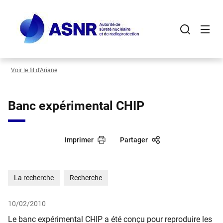
Panneau de gestion des cookies
Aller
au
contenu
principal
Voir le fil d’Ariane
Banc expérimental CHIP
Imprimer
Partager
La recherche
Recherche
10/02/2010
Le banc expérimental CHIP a été conçu pour reproduire les