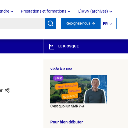
endre
Prestations et formations
L'IRSN (archives)
mots clés
Rejoignez-nous
FR
LE KIOSQUE
Vidéo à la Une
er
C’est quoi un SMR ?
Pour bien débuter