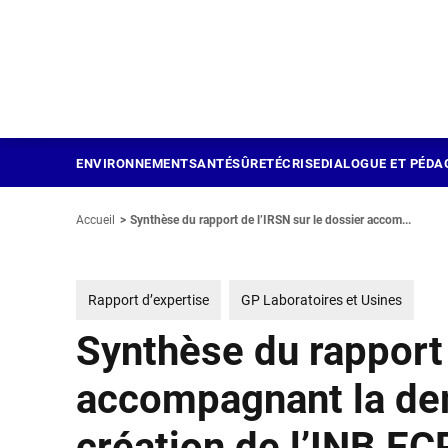
Panneau de gestion des cookies
Aller
au
contenu
principal
ENVIRONNEMENT
SANTÉ
SÛRETÉ
CRISE
DIALOGUE ET PÉDA
Accueil
Synthèse du rapport de l’IRSN sur le dossier accom...
Rapport d’expertise
GP Laboratoires et Usines
Synthèse du rapport 
accompagnant la dem
création de l’INB EC