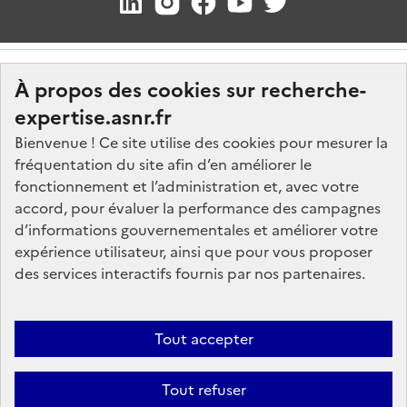
À propos des cookies sur recherche-
expertise.asnr.fr
Bienvenue ! Ce site utilise des cookies pour mesurer la
fréquentation du site afin d’en améliorer le
Nos marchés
fonctionnement et l’administration et, avec votre
accord, pour évaluer la performance des campagnes
Nos offres d'emploi
d’informations gouvernementales et améliorer votre
FAQ
expérience utilisateur, ainsi que pour vous proposer
Glossaire
des services interactifs fournis par nos partenaires.
Politique de données
Mentions légales
Tout accepter
Plan du site
Tout refuser
Contactez-nous