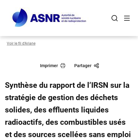
Panneau de gestion des cookies
Aller
au
contenu
principal
Voir le fil d’Ariane
Imprimer
Partager
Synthèse du rapport de l’IRSN sur la
stratégie de gestion des déchets
solides, des effluents liquides
radioactifs, des combustibles usés
et des sources scellées sans emploi