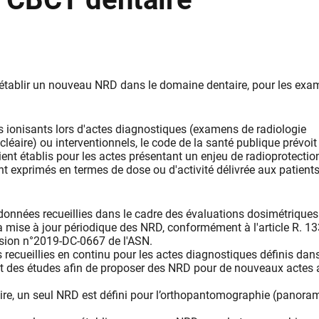
 établir un nouveau NRD dans le domaine dentaire, pour les ex
 ionisants lors d'actes diagnostiques (examens de radiologie
éaire) ou interventionnels, le code de la santé publique prévoit
nt établis pour les actes présentant un enjeu de radioprotection
nt exprimés en termes de dose ou d'activité délivrée aux patients
 données recueillies dans le cadre des évaluations dosimétriques
la mise à jour périodique des NRD, conformément à l'article R. 1
écision n°2019-DC-0667 de l'ASN.
s recueillies en continu pour les actes diagnostiques définis dans
it des études afin de proposer des NRD pour de nouveaux actes 
aire, un seul NRD est défini pour l’orthopantomographie (panora