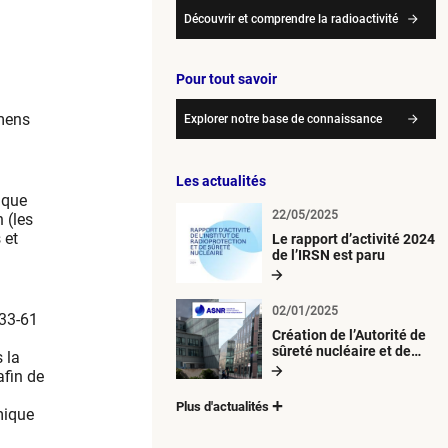
Découvrir et comprendre la radioactivité
Pour tout savoir
amens
Explorer notre base de connaissance
Les actualités
 que
22/05/2025
 (les
 et
Le rapport d’activité 2024
de l’IRSN est paru
02/01/2025
333-61
Création de l’Autorité de
sûreté nucléaire et de
 la
radioprotection (ASNR)
afin de
Plus d'actualités
mique