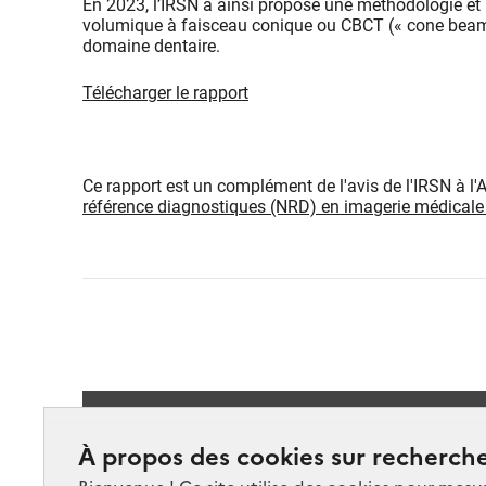
En 2023, l’IRSN a ainsi proposé une méthodologie et
volumique à faisceau conique ou CBCT (« cone bea
domaine dentaire.
Télécharger le rapport
Ce rapport est un complément de l'avis de l'IRSN à l'
référence diagnostiques (NRD) en imagerie médicale
Suivez-
À propos des cookies sur recherche