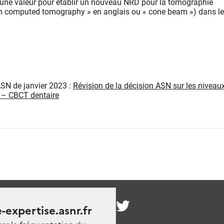
 une valeur pour établir un nouveau NRD pour la tomographie
m computed tomography » en anglais ou « cone beam ») dans le
ASN de janvier 2023 :
Révision de la décision ASN sur les niveau
 – CBCT dentaire
nous
-expertise.asnr.fr