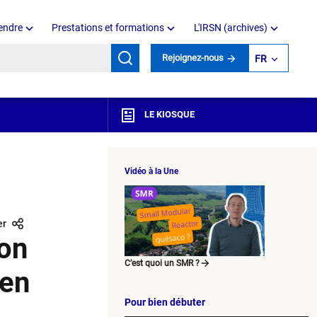
endre
Prestations et formations
L'IRSN (archives)
mots clés
Rejoignez-nous
FR
LE KIOSQUE
Vidéo à la Une
er
ion
C’est quoi un SMR ?
 en
Pour bien débuter