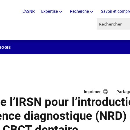
L'ASNR
Expertise
Recherche
Savoir et compr
Recherche par 
GOGIE
Imprimer
Partag
l’IRSN pour l’introduct
rence diagnostique (NRD)
 CBCT dentaire