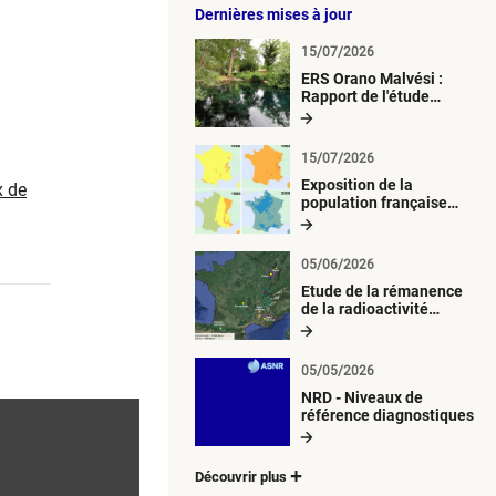
Dernières mises à jour
15/07/2026
ERS Orano Malvési :
Rapport de l'étude
radiologique du milieu
aquatique
15/07/2026
Exposition de la
x de
population française
métropolitaine aux
retombées
atmosphériques
05/06/2026
radioactives depuis 1945
Etude de la rémanence
de la radioactivité
d’origine artificielle
05/05/2026
NRD - Niveaux de
référence diagnostiques
Découvrir plus