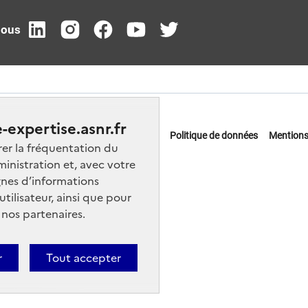
nous
-expertise.asnr.fr
 offres d'emploi
FAQ
Glossaire
Politique de données
Mentions
rer la fréquentation du
actez-nous
ministration et, avec votre
nes d’informations
ilisateur, ainsi que pour
 nos partenaires.
r
Tout accepter