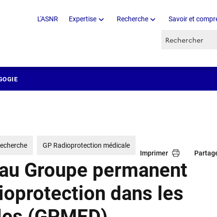
L'ASNR
Expertise
Recherche
Savoir et compr
Recherche par 
GOGIE
Recherche
GP Radioprotection médicale
Imprimer
Partag
 au Groupe permanent
dioprotection dans les
ales (GPMED)