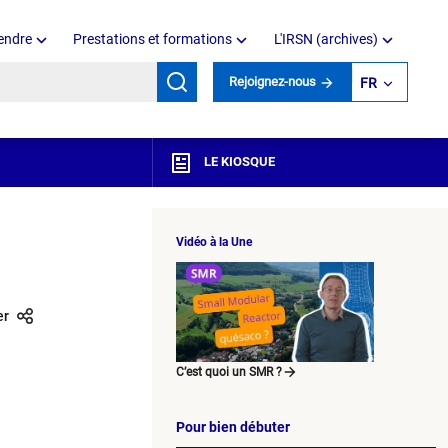
endre
Prestations et formations
L'IRSN (archives)
mots clés
Rejoignez-nous
FR
LE KIOSQUE
Vidéo à la Une
er
C’est quoi un SMR ?
Pour bien débuter