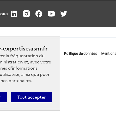
nous
-expertise.asnr.fr
 offres d'emploi
FAQ
Glossaire
Politique de données
Mentions
rer la fréquentation du
ministration et, avec votre
actez-nous
nes d’informations
ilisateur, ainsi que pour
 nos partenaires.
r
Tout accepter