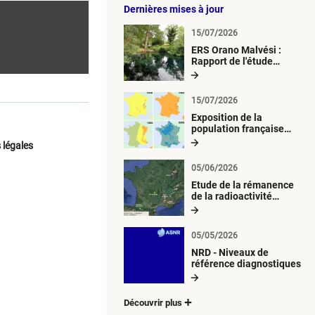
Dernières mises à jour
15/07/2026
ERS Orano Malvési :
Rapport de l'étude
radiologique du milieu
aquatique
15/07/2026
Exposition de la
population française
métropolitaine aux
 légales
retombées
atmosphériques
05/06/2026
radioactives depuis 1945
Etude de la rémanence
de la radioactivité
d’origine artificielle
05/05/2026
NRD - Niveaux de
référence diagnostiques
Découvrir plus