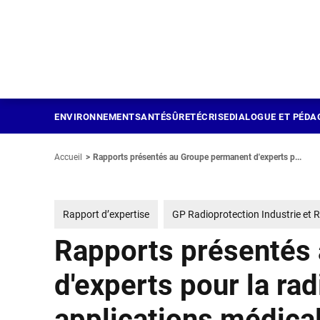
Panneau de gestion des cookies
Aller
au
contenu
principal
ENVIRONNEMENT
SANTÉ
SÛRETÉ
CRISE
DIALOGUE ET PÉDA
Accueil
Rapports présentés au Groupe permanent d'experts p...
Rapport d’expertise
GP Radioprotection Industrie et 
Rapports présentés
d'experts pour la ra
applications médic