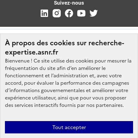
Suivez-nous
À propos des cookies sur recherche-
expertise.asnr.fr
Bienvenue ! Ce site utilise des cookies pour mesurer la
fréquentation du site afin d’en améliorer le
Nos marchés
fonctionnement et l’administration et, avec votre
accord, pour évaluer la performance des campagnes
Nos offres d'emploi
d’informations gouvernementales et améliorer votre
FAQ
expérience utilisateur, ainsi que pour vous proposer
Glossaire
des services interactifs fournis par nos partenaires.
Politique de données
Mentions légales
Tout accepter
Plan du site