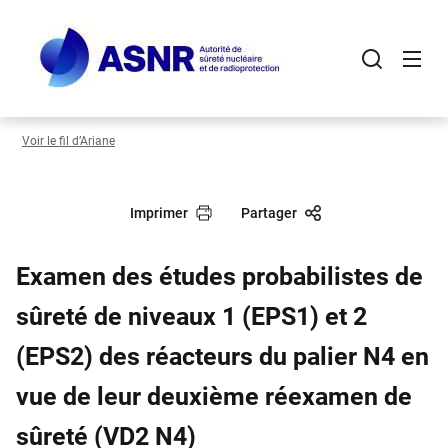
Panneau de gestion des cookies
Aller
au
contenu
principal
Voir le fil d’Ariane
Imprimer
Partager
Examen des études probabilistes de
sûreté de niveaux 1 (EPS1) et 2
(EPS2) des réacteurs du palier N4 en
vue de leur deuxième réexamen de
sûreté (VD2 N4)