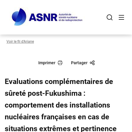
Panneau de gestion des cookies
Aller
au
contenu
principal
Voir le fil d’Ariane
Imprimer
Partager
Evaluations complémentaires de
sûreté post-Fukushima :
comportement des installations
nucléaires françaises en cas de
situations extrêmes et pertinence