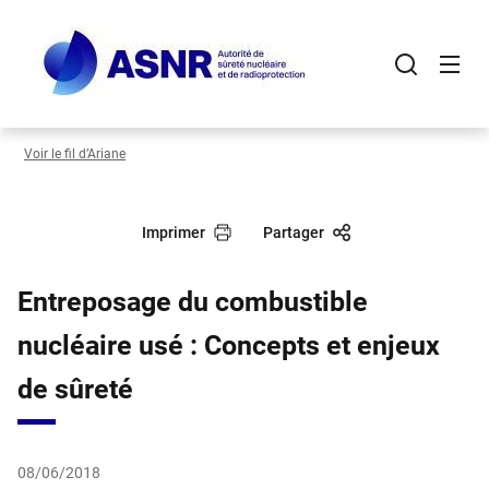
Panneau de gestion des cookies
Aller
au
contenu
principal
Voir le fil d’Ariane
Imprimer
Partager
Entreposage du combustible
nucléaire usé : Concepts et enjeux
de sûreté
08/06/2018