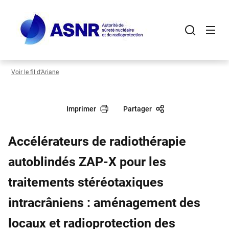
Panneau de gestion des cookies
Aller
au
contenu
principal
Voir le fil d’Ariane
Imprimer
Partager
Accélérateurs de radiothérapie
autoblindés ZAP-X pour les
traitements stéréotaxiques
intracrâniens : aménagement des
locaux et radioprotection des