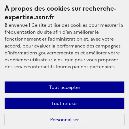
À propos des cookies sur recherche-
expertise.asnr.fr
Bienvenue ! Ce site utilise des cookies pour mesurer la
fréquentation du site afin d’en améliorer le
Nos marchés
fonctionnement et l’administration et, avec votre
accord, pour évaluer la performance des campagnes
Nos offres d'emploi
d’informations gouvernementales et améliorer votre
FAQ
expérience utilisateur, ainsi que pour vous proposer
Glossaire
des services interactifs fournis par nos partenaires.
Politique de données
Mentions légales
Tout accepter
Plan du site
Tout refuser
Contactez-nous
Personnaliser