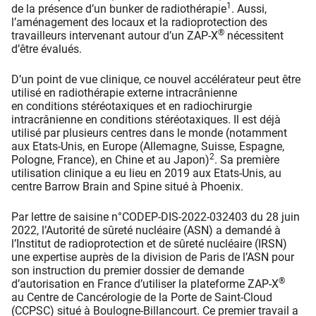
1
de la présence d’un bunker de radiothérapie
. Aussi,
l’aménagement des locaux et la radioprotection des
®
travailleurs intervenant autour d’un ZAP-X
nécessitent
d’être évalués.
D’un point de vue clinique, ce nouvel accélérateur peut être
utilisé en radiothérapie externe intracrânienne
en conditions stéréotaxiques et en radiochirurgie
intracrânienne en conditions stéréotaxiques. Il est déjà
utilisé par plusieurs centres dans le monde (notamment
aux Etats-Unis, en Europe (Allemagne, Suisse, Espagne,
2
Pologne, France), en Chine et au Japon)
. Sa première
utilisation clinique a eu lieu en 2019 aux Etats-Unis, au
centre Barrow Brain and Spine situé à Phoenix.
Par lettre de saisine n°CODEP-DIS-2022-032403 du 28 juin
2022, l’Autorité de sûreté nucléaire (ASN) a demandé à
l’Institut de radioprotection et de sûreté nucléaire (IRSN)
une expertise auprès de la division de Paris de l’ASN pour
son instruction du premier dossier de demande
®
d’autorisation en France d’utiliser la plateforme ZAP-X
au Centre de Cancérologie de la Porte de Saint-Cloud
(CCPSC) situé à Boulogne-Billancourt. Ce premier travail a