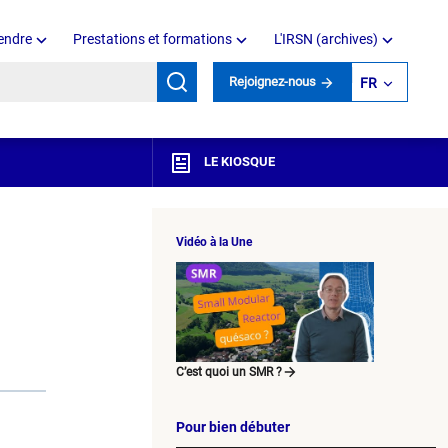
endre
Prestations et formations
L'IRSN (archives)
mots clés
Rejoignez-nous
FR
LE KIOSQUE
Vidéo à la Une
C’est quoi un SMR ?
Pour bien débuter