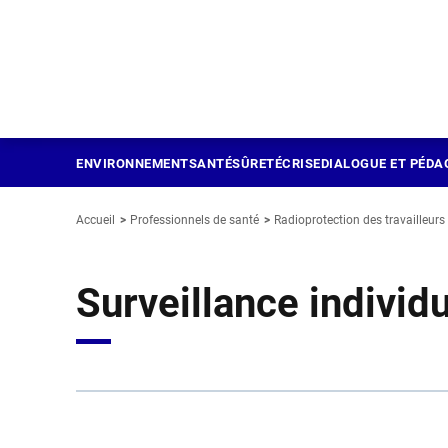
Panneau de gestion des cookies
Aller
au
contenu
principal
ENVIRONNEMENT
SANTÉ
SÛRETÉ
CRISE
DIALOGUE ET PÉDA
Accueil
Professionnels de santé
Radioprotection des travailleurs
Surveillance individu