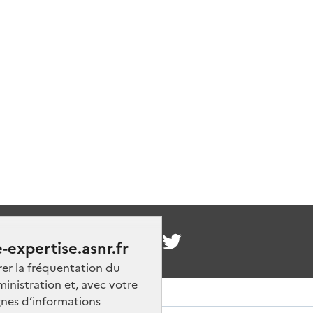
nous
-expertise.asnr.fr
rer la fréquentation du
ministration et, avec votre
nes d’informations