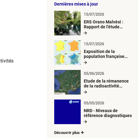
Dernières mises à jour
15/07/2026
ERS Orano Malvési :
Rapport de l'étude
radiologique du milieu
aquatique
15/07/2026
Exposition de la
population française
tivités
métropolitaine aux
retombées
atmosphériques
05/06/2026
radioactives depuis 1945
Etude de la rémanence
de la radioactivité
d’origine artificielle
05/05/2026
NRD - Niveaux de
référence diagnostiques
Découvrir plus