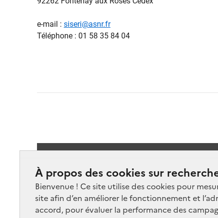
92262 Fontenay aux Roses Cedex
e-mail :
siseri@asnr.fr
Téléphone : 01 58 35 84 04
Suivez-
À propos des cookies sur recherche
Bienvenue ! Ce site utilise des cookies pour mesu
site afin d’en améliorer le fonctionnement et l’ad
accord, pour évaluer la performance des campag