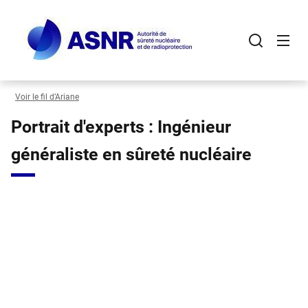
Panneau de gestion des cookies
Aller
au
contenu
principal
Voir le fil d’Ariane
Portrait d'experts : Ingénieur
généraliste en sûreté nucléaire