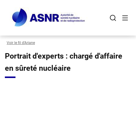
Panneau de gestion des cookies
Aller
au
contenu
principal
Voir le fil d’Ariane
Portrait d'experts : chargé d'affaire
en sûreté nucléaire