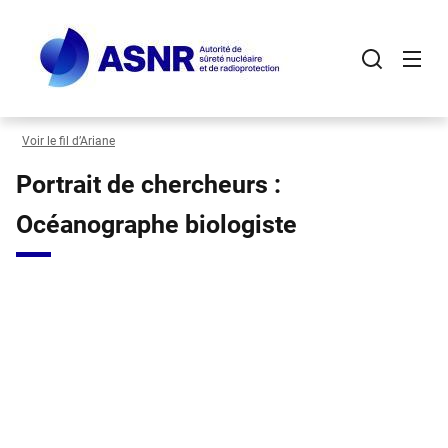
Panneau de gestion des cookies
Aller
au
contenu
principal
Voir le fil d’Ariane
Portrait de chercheurs :
Océanographe biologiste