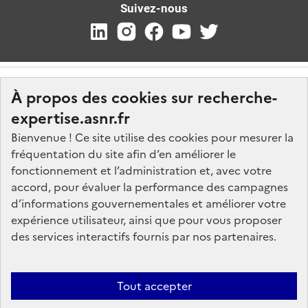
Suivez-nous
À propos des cookies sur recherche-
expertise.asnr.fr
Bienvenue ! Ce site utilise des cookies pour mesurer la
fréquentation du site afin d’en améliorer le
Nos marchés
fonctionnement et l’administration et, avec votre
accord, pour évaluer la performance des campagnes
Nos offres d'emploi
d’informations gouvernementales et améliorer votre
FAQ
expérience utilisateur, ainsi que pour vous proposer
Glossaire
des services interactifs fournis par nos partenaires.
Politique de données
Mentions légales
Tout accepter
Plan du site