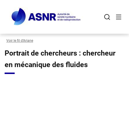
Panneau de gestion des cookies
Aller
au
contenu
principal
Voir le fil d’Ariane
Portrait de chercheurs : chercheur
en mécanique des fluides