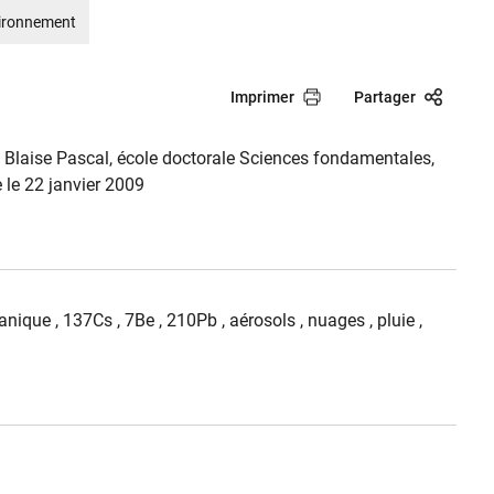
ironnement
Imprimer
Partager
é Blaise Pascal, école doctorale Sciences fondamentales,
 le 22 janvier 2009
anique ,
137Cs ,
7Be ,
210Pb ,
aérosols ,
nuages ,
pluie ,