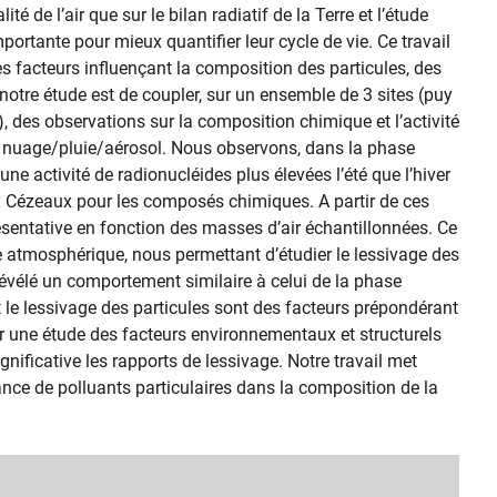
té de l’air que sur le bilan radiatif de la Terre et l’étude
rtante pour mieux quantifier leur cycle de vie. Ce travail
s facteurs influençant la composition des particules, des
e notre étude est de coupler, sur un ensemble de 3 sites (puy
es observations sur la composition chimique et l’activité
s nuage/pluie/aérosol. Nous observons, dans la phase
ne activité de radionucléides plus élevées l’été que l’hiver
ux Cézeaux pour les composés chimiques. A partir de ces
entative en fonction des masses d’air échantillonnées. Ce
e atmosphérique, nous permettant d’étudier le lessivage des
 révélé un comportement similaire à celui de la phase
 le lessivage des particules sont des facteurs prépondérant
ar une étude des facteurs environnementaux et structurels
nificative les rapports de lessivage. Notre travail met
nce de polluants particulaires dans la composition de la