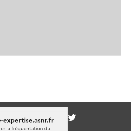
nous
-expertise.asnr.fr
rer la fréquentation du