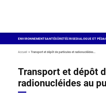
Panneau de gestion des cookies
Aller
au
contenu
principal
ENVIRONNEMENT
SANTÉ
SÛRETÉ
CRISE
DIALOGUE ET PÉDA
Accueil
Transport et dépôt de particules et radionucléides...
Transport et dépôt d
radionucléides au p