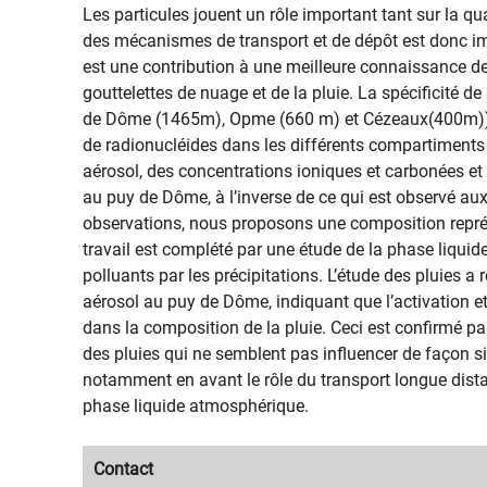
Les particules jouent un rôle important tant sur la quali
des mécanismes de transport et de dépôt est donc impo
est une contribution à une meilleure connaissance de
gouttelettes de nuage et de la pluie. La spécificité d
de Dôme (1465m), Opme (660 m) et Cézeaux(400m)), d
de radionucléides dans les différents compartiment
aérosol, des concentrations ioniques et carbonées et u
au puy de Dôme, à l’inverse de ce qui est observé a
observations, nous proposons une composition représ
travail est complété par une étude de la phase liquid
polluants par les précipitations. L’étude des pluies a
aérosol au puy de Dôme, indiquant que l’activation et
dans la composition de la pluie. Ceci est confirmé p
des pluies qui ne semblent pas influencer de façon sig
notamment en avant le rôle du transport longue dista
phase liquide atmosphérique.
Migration
Contact