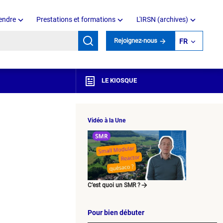
endre
Prestations et formations
L'IRSN (archives)
mots clés
Rejoignez-nous
FR
LE KIOSQUE
Vidéo à la Une
C’est quoi un SMR ?
Pour bien débuter