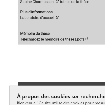
content
Migration
Sabine Charmasson,
tutrice de la thèse
title
content
Migration
Plus d'informations
text
content
Migration
Laboratoire d'accueil
title
content
text
Migration
Mémoire de thèse
content
Migration
Téléchargez le mémoire de thèse (.pdf)
title
content
text
Suivez-
À propos des cookies sur recherche
Bienvenue ! Ce site utilise des cookies pour mesu