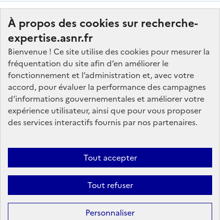
À propos des cookies sur recherche-
expertise.asnr.fr
Bienvenue ! Ce site utilise des cookies pour mesurer la
fréquentation du site afin d’en améliorer le
Nos marchés
fonctionnement et l’administration et, avec votre
accord, pour évaluer la performance des campagnes
Nos offres d'emploi
d’informations gouvernementales et améliorer votre
FAQ
expérience utilisateur, ainsi que pour vous proposer
Glossaire
des services interactifs fournis par nos partenaires.
Politique de données
Mentions légales
Tout accepter
Plan du site
Tout refuser
Contactez-nous
Personnaliser