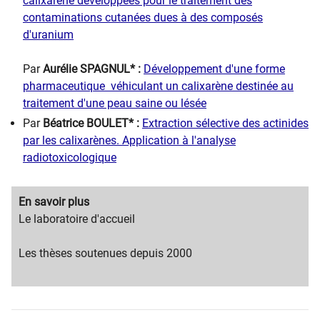
calixarène développées pour le traitement des
contaminations cutanées dues à des composés
d'uranium
Par
Aurélie SPAGNUL* :
Développement d'une forme
pharmaceutique véhiculant un calixarène destinée au
traitement d'une peau saine ou lésée
Par
Béatrice BOULET* :
Extraction sélective des actinides
par les calixarènes. Application à l'analyse
radiotoxicologique
Migration
En savoir plus
content
Migration
Le laboratoire d'accueil
title
content
text
Les thèses soutenues depuis 2000