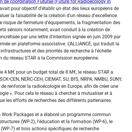
on de coordination Futurae (Future for Radioecology in
 avait pour objectif d'établir un état des lieux européens de
aluer la faisabilité de la création d'un réseau d'excellence.
le risque de fermeture d'équipements, la fragmentation des
rts séniors notamment, avait conduit à la création de
ncrétisée par une lettre d'intention signée en juin 2009 par
mée en plateforme associative. L'ALLIANCE, qui traduit la
rastructures et des priorités de recherche à l'échelle
tion du réseau STAR à la Commission européenne.
 4 M€ pour un budget total de 8 M€, le réseau STAR a
K, SCK•CEN, NERC-CEH, CIEMAT, SU, BfS, NRPA, NMBU, SUNY,
 de renforcer la radioécologie en Europe, afin de créer une
ogie ». Pour cela le réseau à chercher à mutualiser et à
que les efforts de recherches des différents partenaires.
é en Work Packages et a élaboré un programme commun
astructures (WP-2), l'éducation et la formation (WP-6), le
WP-7) et trois actions spécifiques de recherche