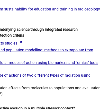
erm sustainability for education and training in radioecology
nderlying science through integrated research
ection criteria
cts studies
ty and population modelling: methods to extrapolate from
ellular modes of action using biomarkers and "omics" tools
e of actions of two different types of radiation using
adiation effects from molecules to populations and evaluation
7)
ective enough in a multiple stressor context?