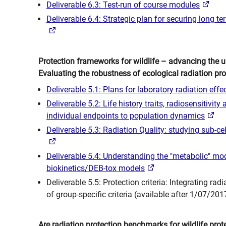
Deliverable 6.3: Test-run of course modules
Deliverable 6.4: Strategic plan for securing long t
Protection frameworks for wildlife – advancing the u
Evaluating the robustness of ecological radiation prot
Deliverable 5.1: Plans for laboratory radiation effe
Deliverable 5.2: Life history traits, radiosensitivi
individual endpoints to population dynamics
Deliverable 5.3: Radiation Quality: studying sub-c
Deliverable 5.4: Understanding the "metabolic" mod
biokinetics/DEB-tox models
Deliverable 5.5: Protection criteria: Integrating r
of group-specific criteria (available after 1/07/201
Are radiation protection benchmarks for wildlife prot