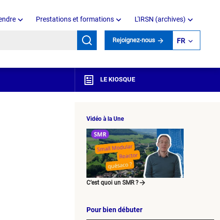
endre
Prestations et formations
L'IRSN (archives)
mots clés
Rejoignez-nous
FR
LE KIOSQUE
Vidéo à la Une
C’est quoi un SMR ?
Pour bien débuter