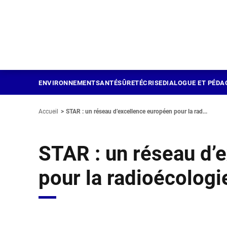
Panneau de gestion des cookies
Aller
au
contenu
principal
ENVIRONNEMENT
SANTÉ
SÛRETÉ
CRISE
DIALOGUE ET PÉDA
Accueil
STAR : un réseau d’excellence européen pour la rad...
STAR : un réseau d’
pour la radioécologi