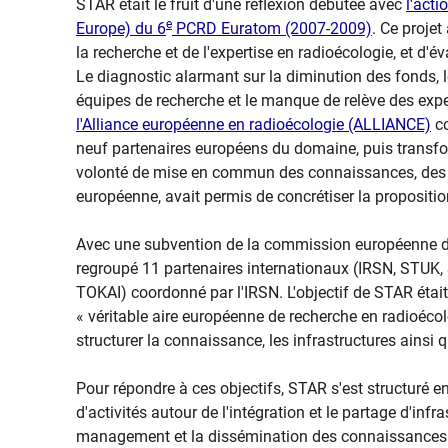
STAR était le fruit d'une réflexion débutée avec
l'acti
e
Europe) du 6
PCRD Euratom (2007-2009)
. Ce projet
la recherche et de l'expertise en radioécologie, et d'év
Le diagnostic alarmant sur la diminution des fonds, 
équipes de recherche et le manque de relève des expe
l'Alliance européenne en radioécologie (ALLIANCE)
co
neuf partenaires européens du domaine, puis transfor
volonté de mise en commun des connaissances, des inf
européenne, avait permis de concrétiser la proposi
Avec une subvention de la commission européenne de
regroupé 11 partenaires internationaux (IRSN, STU
TOKAI) coordonné par l'IRSN. L'objectif de STAR était
« véritable aire européenne de recherche en radioécol
structurer la connaissance, les infrastructures ainsi 
Pour répondre à ces objectifs, STAR s'est structur
d'activités autour de l'intégration et le partage d'infr
management et la dissémination des connaissances (