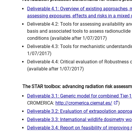
Deliverable 4.1: Overview of existing approaches,
assessing exposures, effects and risks in a mixed
Deliverable 4.2: Tools for assessing availability a
basis and associated tools to assess radionuclide
conditions (available after 1/07/2017)
Deliverable 4.3: Tools for mechanistic understandi
1/07/2017)
Deliverable 4.4: Critical evaluation of Robustness
(available after 1/07/2017)
The STAR toolbox: advancing radiation risk assessm
Deliverable 3.1: Generic model for combined Tier-
CROMERICA:
http://cromerica.ciemat.es/
)
Deliverable 3.2: Evaluation of extrapolation appro
Deliverable 3.3: International wildlife dosimetry w
Deliverable 3.4: Report on feasibility of improvin