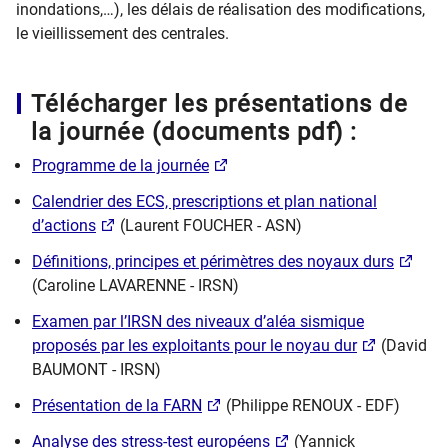
inondations,…), les délais de réalisation des modifications,
le vieillissement des centrales.
​
Télécharger les présentations de
la journée (documents pdf) :
Programme de la journée
Calendrier des ECS, prescriptions et plan national
d’actions
(Laurent FOUCHER - ASN)
Définitions, principes et périmètres des noyaux durs
(Caroline LAVARENNE - IRSN)
Examen par l’IRSN des niveaux d’aléa sismique
proposés par les exploitants pour le noyau dur
(David
BAUMONT - IRSN)
Présentation de la FARN
(Philippe RENOUX - EDF)
Analyse des stress-test européens
(Yannick