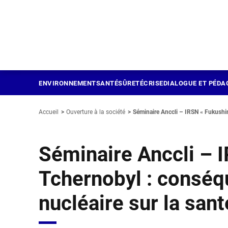
Panneau de gestion des cookies
Aller
au
contenu
principal
ENVIRONNEMENT
SANTÉ
SÛRETÉ
CRISE
DIALOGUE ET PÉDA
Accueil
Ouverture à la société
Séminaire Anccli – IRSN « Fukushim
Séminaire Anccli – 
Tchernobyl : conséq
nucléaire sur la san