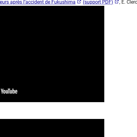
illeurs après l’accident de Fukushima​
(support PDF)​
, E. Cler