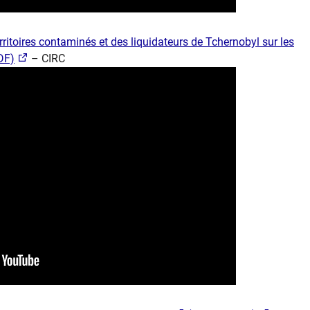
rritoires contaminés et des liquidateurs de Tchernobyl sur les
F)​
– CIRC