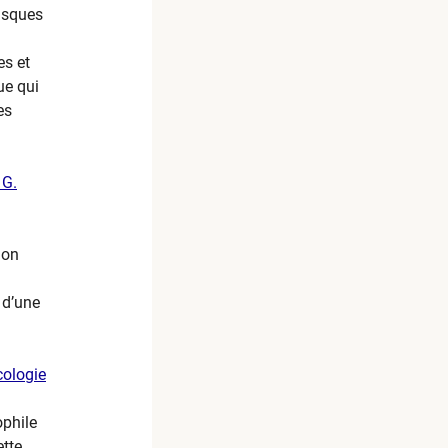
risques
es et
ue qui
es
 G.
non
 d’une
cologie
ophile
ette