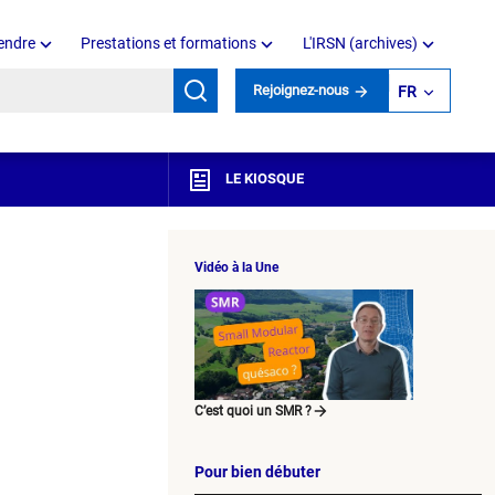
endre
Prestations et formations
L'IRSN (archives)
mots clés
Rejoignez-nous
FR
LE KIOSQUE
Vidéo à la Une
C’est quoi un SMR ?
Pour bien débuter