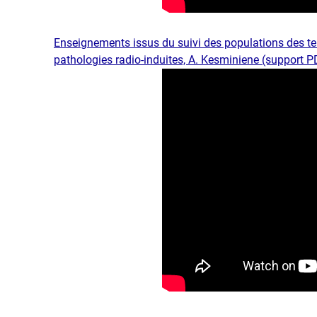
​Enseignements issu​s du suivi des populations des te
pathologies radio-induites, A. Kesminiene (support PD