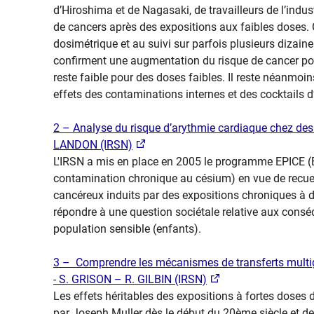
d’Hiroshima et de Nagasaki, de travailleurs de l’indu
de cancers après des expositions aux faibles doses. G
dosimétrique et au suivi sur parfois plusieurs dizain
confirment une augmentation du risque de cancer pour 
reste faible pour des doses faibles. Il reste néan
effets des contaminations internes et des cocktails d
2 – Analyse du risque d’arythmie cardiaque chez des e
LANDON (IRSN)​
L'IRSN a mis en place en 2005 le programme EPICE (E
contamination chronique au césium) en vue de recueil
cancéreux induits par des expositions chroniques à d
répondre à une question sociétale relative aux consé
population sensible (enfants).
​​3 – Comprendre les mécanismes de transferts multi
- ​S. GRISON – R. GILBIN (IRSN)
Les effets héritables des expositions à fortes doses
par Joseph Muller dès le début du 20ème siècle et d