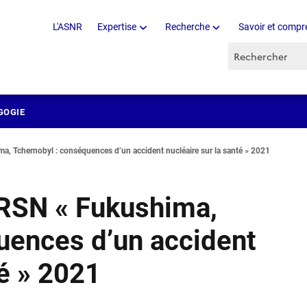
L'ASNR
Expertise
Recherche
Savoir et compr
Recherche par 
GOGIE
a, Tchernobyl : conséquences d’un accident nucléaire sur la santé » 2021
IRSN « Fukushima,
uences d’un accident
té » 2021