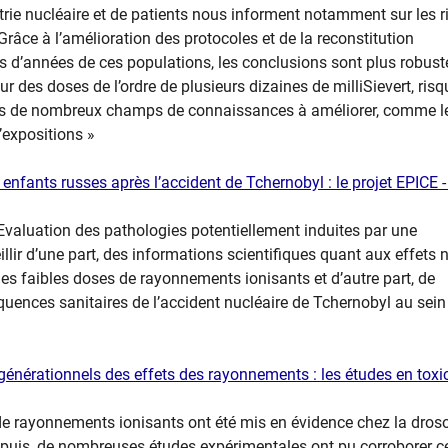
strie nucléaire et de patients nous informent notamment sur les 
râce à l’amélioration des protocoles et de la reconstitution
es d’années de ces populations, les conclusions sont plus robust
des doses de l’ordre de plusieurs dizaines de milliSievert, risq
moins de nombreux champs de connaissances à améliorer, comme l
’expositions »
nfants russes après l’accident de Tchernobyl : le projet EPICE -
valuation des pathologies potentiellement induites par une
lir d’une part, des informations scientifiques quant aux effets 
es faibles doses de rayonnements ionisants et d’autre part, de
quences sanitaires de l’accident nucléaire de Tchernobyl au sein
générationnels des effets des rayonnements : les études en toxi
 de rayonnements ionisants ont été mis en évidence chez la dros
epuis, de nombreuses études expérimentales ont pu corroborer c