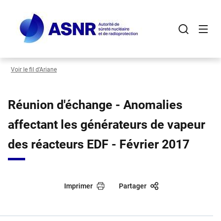
Panneau de gestion des cookies
Aller
au
contenu
principal
Voir le fil d’Ariane
Réunion d'échange - Anomalies
affectant les générateurs de vapeur
des réacteurs EDF - Février 2017
Imprimer
Partager