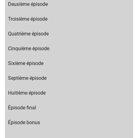
content
Migration
Deuxième épisode
title
content
text
Troisième épisode
Quatrième épisode
Cinquième épisode
Sixième épisode
Septième épisode
Huitième épisode
Épisode final
Épisode bonus