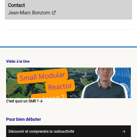
Migration
Contact
content
Migration
Jean-Marc Bonzom
title
content
text
Vidéo à la Une
C’est quoi un SMR ?
Pour bien débuter
Découvrir et comprendre la radioactivité