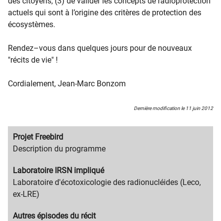
des citoyens, (3) de valider les concepts de radioprotection
actuels qui sont à l’origine des critères de protection des
écosystèmes.
Rendez–vous dans quelques jours pour de nouveaux
"récits de vie" !
Cordialement, Jean-Marc Bonzom
Dernière modification le 11 juin 2012
Migration
Projet Freebird
content
Migration
Description du programme
title
content
Migration
Laboratoire IRSN impliqué
text
content
Migration
Laboratoire d'écotoxicologie des radionucléides (Leco,
title
content
ex-LRE)
text
Migration
Autres épisodes du récit