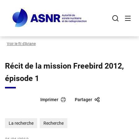
Panneau de gestion des cookies
Aller
au
contenu
principal
Voir le fil d’Ariane
Récit de la mission Freebird 2012,
épisode 1
Imprimer
Partager
La recherche
Recherche