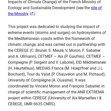
Impacts of Climate Change) of the French Ministry of
Ecology and Sustainable Development (see the
site of
the Ministry
).
This project was dedicated to studying the impact of
extreme events (storms and surges) on hydrosystems of
the Mediterranean coasts within the framework of
climatic change, and was carried out in partnership with
the CEREGE (C. Brunel, S. Meulé, V. Moron, F. Sabatier
and A. Ullmann), CETMEF – Aix (P. Gaufrès), CETMEF –
Compiegne (P. Sergent and V. Laborie), EID Méditerranée
(H. Heurtefeux), MEDIAS France (M. Hoepffner and J.L.
Boichard), Tour du Valat (P. Chauvelon and M. Pichaud),
University of Compiègne (A. Ouasine). It was
coordinated by Vincent Moron and François Sabatier, in
charge of scientific management of the ANR EXTREMA
project within CEREGE (University of Aix-Marseilles I &
CEREGE, UMR 6635 CNRS).