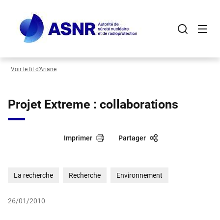
Panneau de gestion des cookies
Aller
au
contenu
principal
Voir le fil d’Ariane
Projet Extreme : collaborations
Imprimer
Partager
La recherche
Recherche
Environnement
26/01/2010