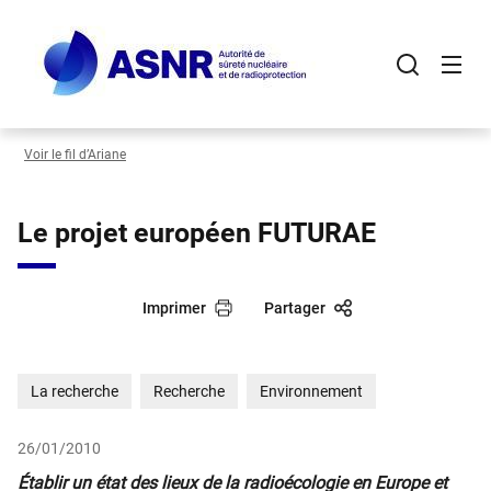
Panneau de gestion des cookies
Aller
au
contenu
principal
Voir le fil d’Ariane
Le projet européen FUTURAE
Imprimer
Partager
La recherche
Recherche
Environnement
26/01/2010
Établir un état des lieux de la radioécologie en Europe et