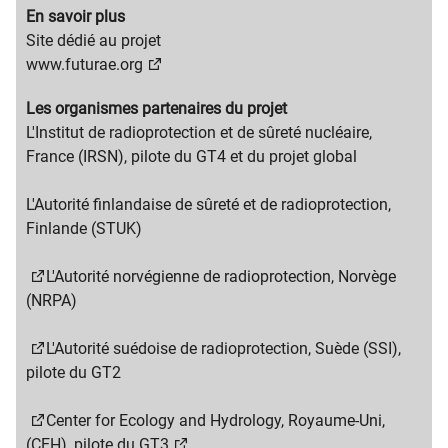
Migration
En savoir plus
content
Migration
Site dédié au projet
title
content
www.futurae.org
text
Migration
Les organismes partenaires du projet
content
Migration
L'Institut de radioprotection et de sûreté nucléaire,
title
content
France (IRSN), pilote du GT4 et du projet global
text
L'Autorité finlandaise de sûreté et de radioprotection,
Finlande (STUK)
L'Autorité norvégienne de radioprotection, Norvège
(NRPA)
L'Autorité suédoise de radioprotection, Suède (SSI),
pilote du GT2
Center for Ecology and Hydrology, Royaume-Uni,
(CEH), pilote du GT3