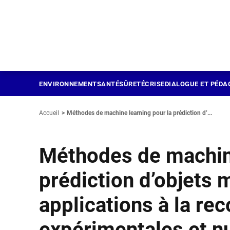
Panneau de gestion des cookies
Aller
au
contenu
principal
ENVIRONNEMENT
SANTÉ
SÛRETÉ
CRISE
DIALOGUE ET PÉDA
Accueil
Méthodes de machine learning pour la prédiction d’...
Méthodes de machine
prédiction d’objets 
applications à la re
expérimentales et n