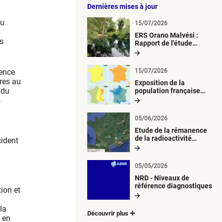
Dernières mises à jour
du
15/07/2026
ERS Orano Malvési :
s
Rapport de l'étude
radiologique du milieu
aquatique
sence
15/07/2026
ires au
Exposition de la
 du
population française
métropolitaine aux
s
retombées
atmosphériques
05/06/2026
radioactives depuis 1945
Etude de la rémanence
de la radioactivité
cident
d’origine artificielle
05/05/2026
NRD - Niveaux de
référence diagnostiques
tion et
la
Découvrir plus
 en