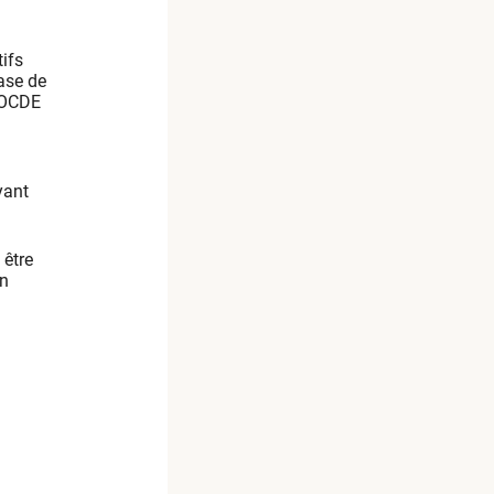
tifs
ase de
t OCDE
yant
 être
on