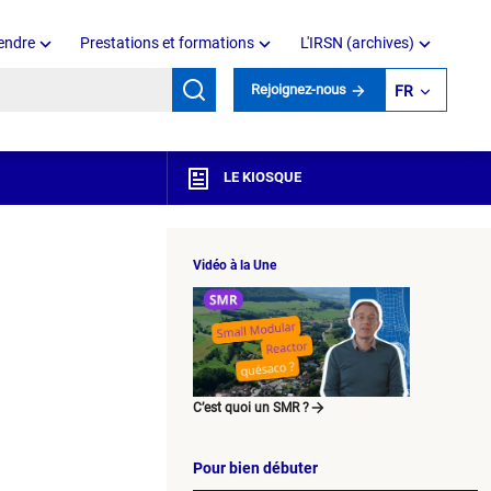
endre
Prestations et formations
L'IRSN (archives)
mots clés
Rejoignez-nous
FR
LE KIOSQUE
Vidéo à la Une
C’est quoi un SMR ?
Pour bien débuter