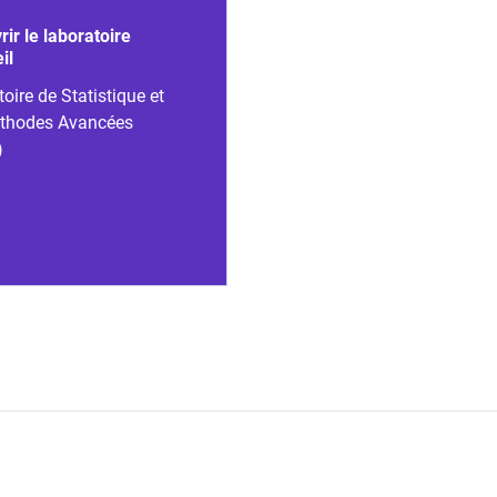
ir le laboratoire
il
oire de Statistique et
thodes Avancées
)