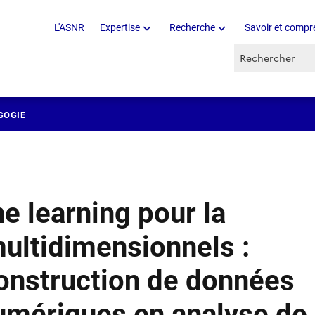
L'ASNR
Expertise
Recherche
Savoir et compr
Recherche par 
GOGIE
 learning pour la
multidimensionnels :
construction de données
umériques en analyse de