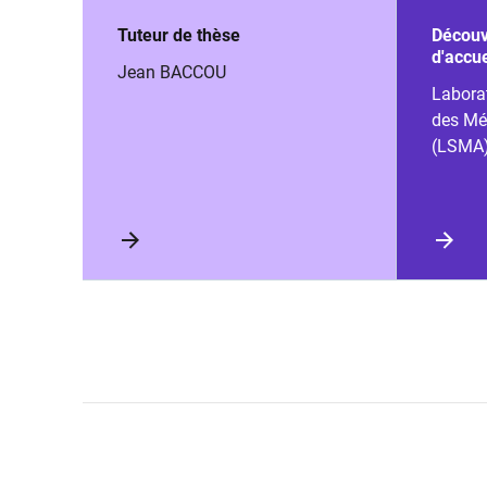
Tuteur de thèse
Découvr
d'accue
Jean BACCOU
Laborat
des Mé
(LSMA