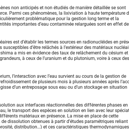
ènes non anticipés et non étudiés de manière détaillée se sont
rce. Parmi ces phénomènes, la lixiviation à haute température 
iculièrement problématique pour la gestion long terme et la
tités importantes d’eau contaminée relarguées sont en effet de
léaires est d’établir les termes sources en radionucléides en pré
des susceptibles d’être relâchés à l’extérieur des matériaux nucléa
kushima a mis en évidence des taux de relâchement du césium et
 grandeurs, à ceux de l’uranium et du plutonium, voire à ceux de
ium, l’interaction avec l’eau survient au cours de la gestion de
n refroidissement de plusieurs mois à plusieurs années après l’ac
s’agisse d’un entreposage sous eau ou d’un stockage en situation
solution aux interfaces réactionnelles des différentes phases en
’eau, le transport des espèces en solution en lien avec leur spécia
 différents matériaux en présence. La mise en place de cette
 de dissolution obtenues à partir d’études paramétriques reliant 
orosité, distribution…) et ces caractéristiques thermodynamiques