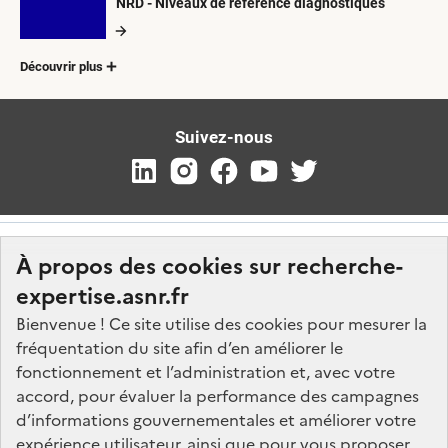
NRD - Niveaux de référence diagnostiques
Découvrir plus
Suivez-nous
À propos des cookies sur recherche-
expertise.asnr.fr
Bienvenue ! Ce site utilise des cookies pour mesurer la
fréquentation du site afin d’en améliorer le
Nos marchés
fonctionnement et l’administration et, avec votre
accord, pour évaluer la performance des campagnes
Nos offres d'emploi
d’informations gouvernementales et améliorer votre
FAQ
expérience utilisateur, ainsi que pour vous proposer