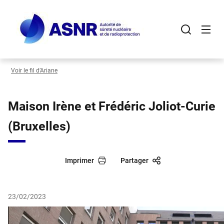
Panneau de gestion des cookies
Aller
au
contenu
principal
Voir le fil d’Ariane
Maison Irène et Frédéric Joliot-Curie
(Bruxelles)
Imprimer
Partager
23/02/2023