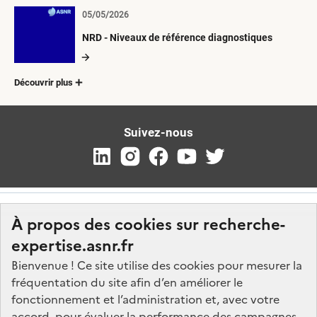
05/05/2026
NRD - Niveaux de référence diagnostiques
Découvrir plus
Suivez-nous
À propos des cookies sur recherche-
expertise.asnr.fr
Bienvenue ! Ce site utilise des cookies pour mesurer la
fréquentation du site afin d’en améliorer le
Nos marchés
fonctionnement et l’administration et, avec votre
accord, pour évaluer la performance des campagnes
Nos offres d'emploi