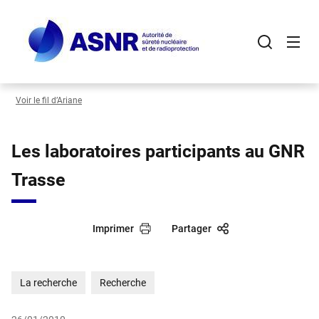
Panneau de gestion des cookies
Aller
au
contenu
principal
Voir le fil d’Ariane
Les laboratoires participants au GNR
Trasse
Imprimer
Partager
La recherche
Recherche