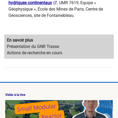
hydriques continentaux
, UMR 7619, Equipe «
Géophysique », École des Mines de Paris, Centre de
Géosciences, site de Fontainebleau.
Migration
En savoir plus
content
Migration
Présentation du GNR Trasse
title
content
Actions de recherche en cours
text
Vidéo à la Une