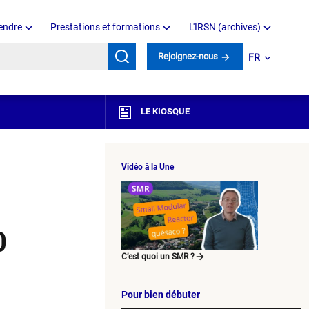
endre
Prestations et formations
L'IRSN (archives)
mots clés
Rejoignez-nous
FR
LE KIOSQUE
Vidéo à la Une
0
C’est quoi un SMR ?
Pour bien débuter