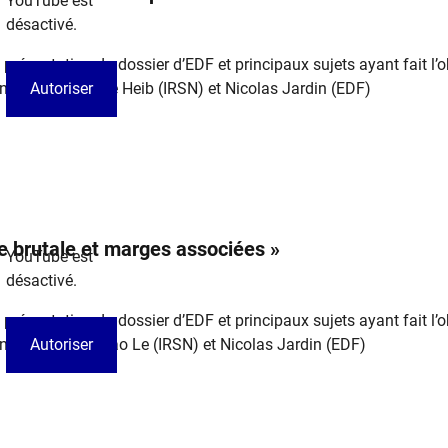
YouTube est
désactivé.
 présentation du dossier d’EDF et principaux sujets ayant fait l’o
entés par Caroline Heib (IRSN) et Nicolas Jardin (EDF)
Autoriser
e brutale et marges associées »
YouTube est
désactivé.
 présentation du dossier d’EDF et principaux sujets ayant fait l’o
entés par Minh Bao Le (IRSN) et Nicolas Jardin (EDF) ​
Autoriser