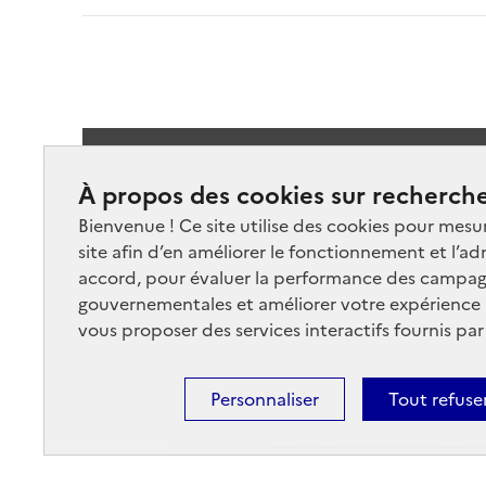
Suivez-
À propos des cookies sur recherche
Bienvenue ! Ce site utilise des cookies pour mesu
site afin d’en améliorer le fonctionnement et l’ad
accord, pour évaluer la performance des campag
gouvernementales et améliorer votre expérience ut
vous proposer des services interactifs fournis par
Nos marchés
Nos
Plan du site
Cont
Personnaliser
Tout refuse