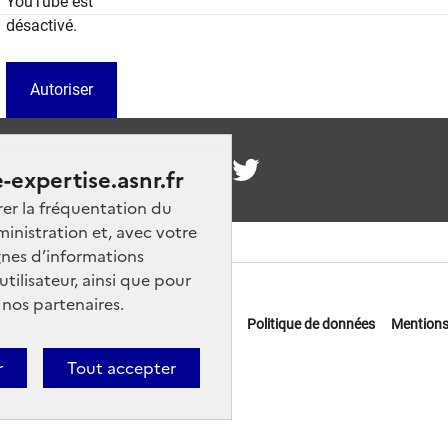
YouTube est
désactivé.
Autoriser
nous
-expertise.asnr.fr
rer la fréquentation du
ministration et, avec votre
nes d’informations
ilisateur, ainsi que pour
 nos partenaires.
 offres d'emploi
FAQ
Glossaire
Politique de données
Mentions
actez-nous
r
Tout accepter