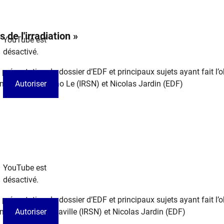
de l'irradiation »
YouTube est
désactivé.
 présentation du dossier d’EDF et principaux sujets ayant fait l’o
entés par Minh Bao Le (IRSN) et Nicolas Jardin (EDF) ​
Autoriser
YouTube est
désactivé.
 présentation du dossier d’EDF et principaux sujets ayant fait l’o
ntés par Cédric Laville (IRSN) et Nicolas Jardin (EDF) ​
Autoriser