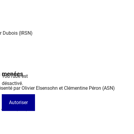
er Dubois (IRSN)​
ns menées
YouTube est
désactivé.
 présenté par Olivier Elsensohn et Clémentine Péron (ASN)
Autoriser
s Jardin (EDF)