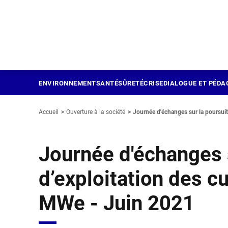
Panneau de gestion des cookies
Aller
au
contenu
principal
ENVIRONNEMENT
SANTÉ
SÛRETÉ
CRISE
DIALOGUE ET PÉDA
Accueil
Ouverture à la société
Journée d'échanges sur la poursui
Journée d'échanges 
d’exploitation des c
MWe - Juin 2021