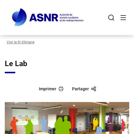
Panneau de gestion des cookies
Aller
au
contenu
principal
Voir le fil d’Ariane
Le Lab
Imprimer
Partager